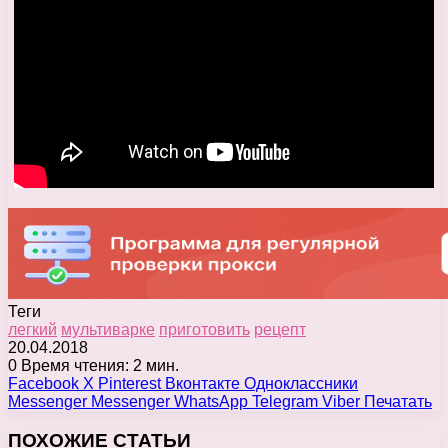
Теги
легкий
мультиварке
приготовить
рецепт
20.04.2018
0
Время чтения: 2 мин.
Facebook
X
Pinterest
Вконтакте
Одноклассники
Messenger
Messenger
WhatsApp
Telegram
Viber
Печатать
ПОХОЖИЕ СТАТЬИ