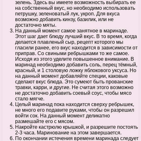
зелень. Здесь вы имеете возможность выбирать ее
на собственный вкус, но необходимо использовать
петрушку, зеленоватый лук, укроп. Для вкуса
возможно добавить кинзу, базилик, или не
достаточно мяты.
На данный момент самое занятное в маринаде.
Этот шаг дает блюду лучший вкус. В то время, когда
делается плавленый сыр, рецепт которого мы
гласили ранее, его вкус находится в зависимости от
приправ. Со свиными ребрышками то же самое.
Исходя из этого уделите повышенное внимание. В
маринад необходимо добавить соль, перец тёмный,
красный, и 1 столовую ложку яблокового уксуса. Но
на данный момент добавляйте специи, каковые
сделают вкус блюда. Это сумеют быть прованские
травки, карри, и другие. Не считая этого возможно
не достаточно добавить соевый соус, чтобы мясо
стало мягче.
Целый маринад пока находится сверху ребрышек,
не много его подавите руками, чтобы он разрешил
войти сок. На данный момент деликатно
размешайте его с мясом.
Накройте кастрюлю крышкой, и разрешите постоять
2-3 часа. Маринование на этом завершается.
По окончании истечения времени маринада следует