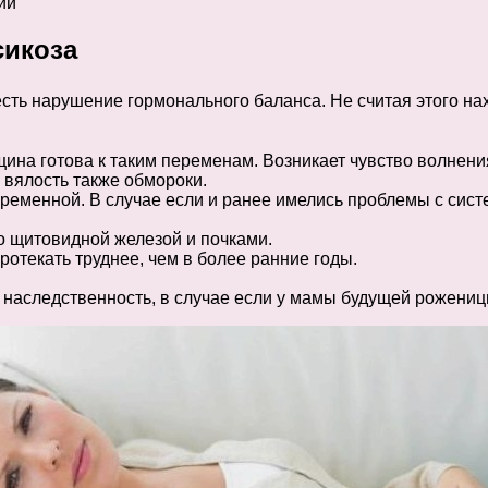
ии
сикоза
сть нарушение гормонального баланса. Не считая этого на
щина готова к таким переменам. Возникает чувство волнения
 вялость также обмороки.
еременной. В случае если и ранее имелись проблемы с сис
о щитовидной железой и почками.
ротекать труднее, чем в более ранние годы.
я наследственность, в случае если у мамы будущей рожени