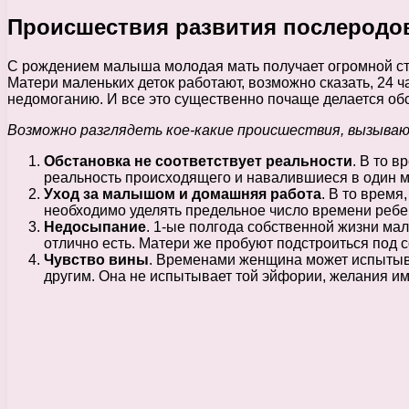
Происшествия развития послеродо
С рождением малыша молодая мать получает огромной стре
Матери маленьких деток работают, возможно сказать, 24 
недомоганию. И все это существенно почаще делается об
Возможно разглядеть кое-какие происшествия, вызываю
Обстановка не соответствует реальности
. В то в
реальность происходящего и навалившиеся в один м
Уход за малышом и домашняя работа
. В то время
необходимо уделять предельное число времени ребенк
Недосыпание
. 1-ые полгода собственной жизни ма
отлично есть. Матери же пробуют подстроиться под с
Чувство вины
. Временами женщина может испытыват
другим. Она не испытывает той эйфории, желания им 