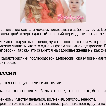
ь внимание семьи и друзей, поддержка и забота супруга. 
вдвоем пройти через данный нелегкий период намного легче.
исимо от наружных причин, чувственного настроя матери, и
зможно заявить, что это одна из форм затяжной депрессии. 
прессии, так как это скажется на здоровье женщины как физ
 характеристики послеродовой депрессии, сразу принимайте
ак просто.
ессии
дается последующими симптомами:
аническое состояние, боль в голове, стрессовость, более 
енному чувству печалься, волнения, опустошенности.
овненьком месте начать скандал, расплакаться вдруг и по