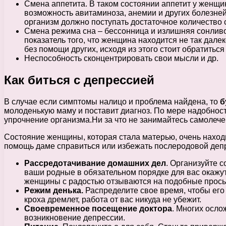
Смена аппетита. В таком состоянии аппетит у женщин
возможность авитаминоза, анемии и других болезней
организм должно поступать достаточное количество
Смена режима сна – бессонница и излишняя сонливо
показатель того, что женщина находится не так дал
без помощи других, исходя из этого стоит обратиться
Неспособность сконцентрировать свои мысли и др.
Как биться c депрессией
В случае если симптомы налицо и проблема найдена, то
б
молоденькую маму и поставит диагноз. По мере надобнос
упрочнение организма.Ни за что не занимайтесь самолечен
Состояние женщины, которая стала матерью, очень наход
помощь даме справиться или избежать послеродовой деп
Рассредотачивание домашних дел
. Организуйте 
ваши родные в обязательном порядке для вас окажут
женщины с радостью отзываются на подобные прось
Режим денька.
Распределите свое время, чтобы его 
кроха дремлет, работа от вас никуда не убежит.
Своевременное посещение доктора
. Многих осло
возникновение депрессии.