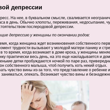
вой депрессии
сс. На нее, в буквальном смысле, сваливается неограниче
часа в день. Обычно хлопоты, переживания, недосыпание, ч
стоятельством послеродовой депрессии.
щие депрессию у женщины по окончании родов:
ремя, когда женщина ждет возникновения собственного первен
омент трудности вызывают у молодой матери панику и стре
, в то время, когда возникает в доме кроха, у женщины меняе
у практически весь день, на это еще накладывается и дома
ленькие детки пробуждаются ночкой по паре раз, привере
он собственного малыша, чтоб получить хоть некий отдых.
ь чувство вины из-за того, что представление о ребенке 
заниматься, опекать. Возникает чувство вины и безнадежно