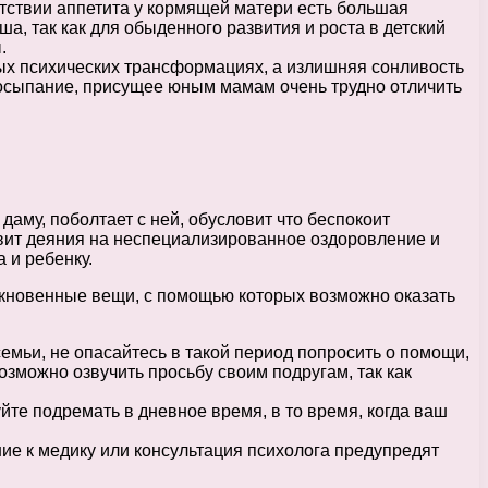
утствии аппетита у кормящей матери есть большая
а, так как для обыденного развития и роста в детский
.
ых психических трансформациях, а излишняя сонливость
едосыпание, присущее юным мамам очень трудно отличить
 даму, поболтает с ней, обусловит что беспокоит
авит деяния на неспециализированное оздоровление и
 и ребенку.
ыкновенные вещи, с помощью которых возможно оказать
емьи, не опасайтесь в такой период попросить о помощи,
зможно озвучить просьбу своим подругам, так как
йте подремать в дневное время, в то время, когда ваш
ие к медику или консультация психолога предупредят