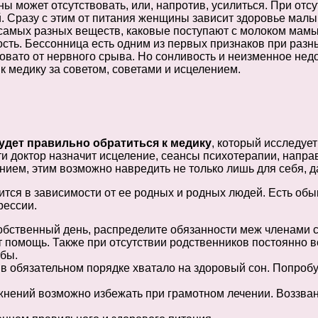
ы может отсутствовать, или, напротив, усилиться. При отс
. Сразу с этим от питания женщины зависит здоровье малыш
 самых разных веществ, каковые поступают с молоком мамы
сть. Бессонница есть одним из первых признаков при разн
ековато от нервного срыва. Но сонливость и неизменное н
 к медику за советом, советами и исцелением.
удет правильно обратиться к медику
, который исследует
ти доктор назначит исцеление, сеансы психотерапии, напр
ием, этим возможно навредить не только лишь для себя, да
ится в зависимости от ее родных и родных людей. Есть об
рессии.
собственный день, распределите обязанности меж членами с
 помощь. Также при отсутствии родственников постоянно во
бы.
в обязательном порядке хватало на здоровый сон. Попробу
жнений возможно избежать при грамотном лечении. Воззван