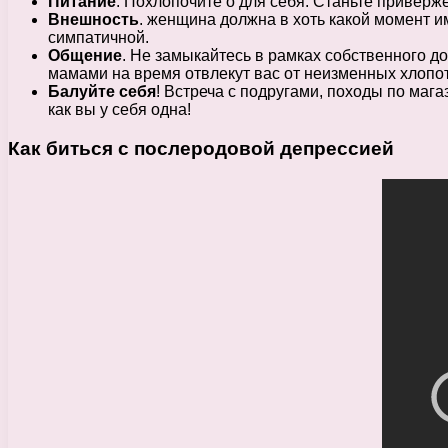
Питание
. Похлопочите о для себя. Станьте приверж
Внешность
. женщина должна в хоть какой момент и
симпатичной.
Общение
. Не замыкайтесь в рамках собственного д
мамами на время отвлекут вас от неизменных хлопот
Балуйте себя
! Встреча с подругами, походы по маг
как вы у себя одна!
Как биться с послеродовой депрессией