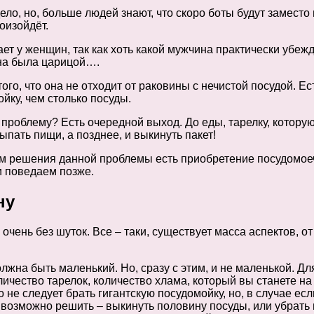
дело, но, больше людей знают, что скоро боты будут замест
оизойдёт.
ает у женщин, так как хоть какой мужчина практически убе
щина была царицой….
того, что она не отходит от раковины с нечистой посудой. Е
йку, чем столько посуды.
у проблему? Есть очередной выход. До еды, тарелку, котор
пать пищи, а позднее, и выкинуть пакет!
бом решения данной проблемы есть приобретение посудомоеч
и поведаем позже.
ну
ень без шуток. Все – таки, существует масса аспектов, от
жна быть маленький. Но, сразу с этим, и не маленькой. Для
чество тарелок, количество хлама, который вы станете на н
о не следует брать гигантскую посудомойку, но, в случае ес
 возможно решить – выкинуть половину посуды, или убрать