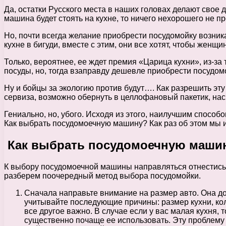
Да, остатки Русского места в наших головах делают свое 
машина будет стоять на кухне, то ничего нехорошего не пр
Но, почти всегда желание приобрести посудомойку возник
кухне в бигуди, вместе с этим, они все хотят, чтобы жен
Только, вероятнее, ее ждет премия «Царица кухни», из-за 
посуды, но, тогда взаправду дешевле приобрести посудомо
Ну и бойцы за экологию против будут…. Как разрешить эт
сервиза, возможно обернуть в целлофановый пакетик, насы
Гениально, но, убого. Исходя из этого, наилучшим спосо
Как выбрать посудомоечную машину? Как раз об этом мы 
Как выбрать посудомоечную маши
К выбору посудомоечной машины направляться отнестись оч
разберем поочередный метод выбора посудомойки.
Сначала направьте внимание на размер авто. Она дол
учитывайте последующие причины: размер кухни, коли
все другое важно. В случае если у вас малая кухня, т
существенно почаще ее использовать. Эту проблему