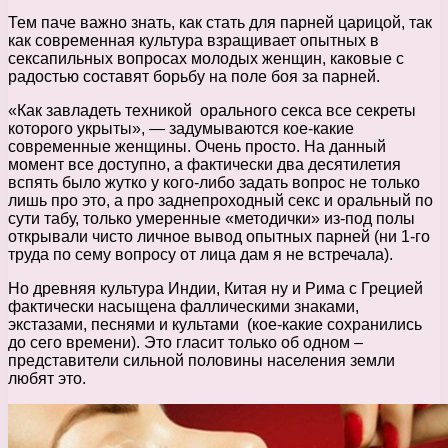
Тем паче важно знать, как стать для парней царицой, так
как современная культура взращивает опытных в
сексапильных вопросах молодых женщин, каковые с
радостью составят борьбу на поле боя за парней.
«Как завладеть техникой орального секса все секреты
которого укрыты», — задумываются кое-какие
современные женщины. Очень просто. На данный
момент все доступно, а фактически два десятилетия
вспять было жутко у кого-либо задать вопрос не только
лишь про это, а про заднепроходный секс и оральный по
сути табу, только умеренные «методички» из-под полы
открывали чисто личное вывод опытных парней (ни 1-го
труда по сему вопросу от лица дам я не встречала).
Но древняя культура Индии, Китая ну и Рима с Грецией
фактически насыщена фаллическими знаками,
экстазами, песнями и культами (кое-какие сохранились
до сего времени). Это гласит только об одном –
представители сильной половины населения земли
любят это.