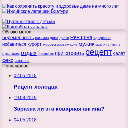
Облако меток
беременность
женщина
здоровье
витамин
дама
диета
мужик
избавиться
курорт
курорты
лучшие
мужчина
лицо
носить
рецепт
отдых
приготовить
салат
организм
отношение
секс
человек
Популярное
02.05.2018
Рецепт холодца
19.08.2019
Заразна ли эта коварная ангина?
04.05.2018