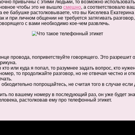
заочно привычны с этими людьми, то возможно использовать
сновное чтобы это не вышло
смешно
, а соответствовало ва
 а ее бабушке растолковываете, что вы Киселева Екатерина
Как и при личном общении не требуется затягивать разговор
говорящего с вами необходимо кое-чем развлечь.
конце провода, поприветствуйте говорящего. Это разрешит о
рикуна.
 кто или куда я попал, то разумнее задать вопрос, кто нуж
 номер, то продолжайте разговор, но не отвечая честно и о
лчать.
обходительно попрощайтесь, не считая того в случае если д
вонить по вашему номеру в последующий раз, он уже будет з
еловека, растолковав ему про телефонный этикет.