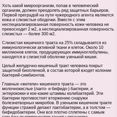
Хоть какой микроорганизм, попав в человеческий
организм, должен преодолеть ряд защитных барьеров.
Первой преградой на пути чужеродного агента являются
кожа и слизистые ободочки. Вместе с этим
неспециализированная поверхность кожи человека не
превосходит 2 м2, а неспециализированная поверхность
слизистых — более 300 м2.
Слизистая кишечного тракта на 25% складывается из
иммунологически активной ткани и клеток. Около 10
миллионов клеток, продуцирующих иммуноглобулины,
находятся в слизистой оболочке узенькой кишки.
Целый желудочно-кишечный тракт человека покрыт
защитной биопленкой, в состав которой входят колонии
бактерий-симбионтов.
Главные «жители» кишечного тракта — это
молочнокислые (лакто- и бифидо-) бактерии, и
энтерококки и кое-какие штаммы колибактерий. Эти
бактерии противостоят вторжению снаружи
болезнетворных микробов. В узеньком кишечном тракте
функции стражей делают лактобактерии, а в толстом —
бифидобактерии. Они все плотно сплетены с самым
серьёзным компонентом защиты организма —