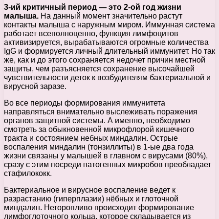
3-ий критичный период — это 2-ой год жизни
малыша.
На данный момент значительно растут
контакты малыша с наружным миром. Иммунная система
работает всеполноценно, функция лимфоцитов
активизируется, вырабатываются огромные количества
IgG и формируется личный длительный иммунитет. Но так
же, как и до этого сохраняется недочет причин местной
защиты, чем разъясняется сохранение высочайшей
чувствительности деток к возбудителям бактериальной и
вирусной заразе.
Во все периоды формирования иммунитета
направляться внимательно выслеживать поражения
органов защитной системы. А именно, необходимо
смотреть за обыкновенной микрофлорой кишечного
тракта и состоянием небных миндалин. Острые
воспаления миндалин (тонзиллиты) в 1-ые два года
жизни связаны у малышей в главном с вирусами (80%),
сразу с этим посреди патогенных микробов преобладает
стафилококк.
Бактериальное и вирусное воспаление ведет к
разрастанию (гиперплазии) нёбных и глоточной
миндалин. Неторопливо происходит формирование
лимфоглоточного кольца, которое складывается из