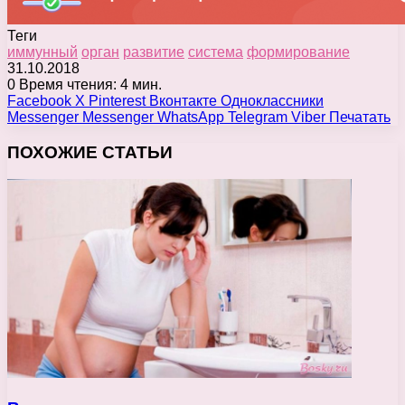
Теги
иммунный
орган
развитие
система
формирование
31.10.2018
0
Время чтения: 4 мин.
Facebook
X
Pinterest
Вконтакте
Одноклассники
Messenger
Messenger
WhatsApp
Telegram
Viber
Печатать
ПОХОЖИЕ СТАТЬИ