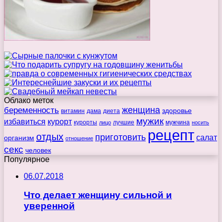
Облако меток
беременность
женщина
здоровье
витамин
дама
диета
мужик
избавиться
курорт
курорты
лучшие
мужчина
лицо
носить
рецепт
отдых
приготовить
салат
организм
отношение
секс
человек
Популярное
06.07.2018
Что делает женщину сильной и
уверенной