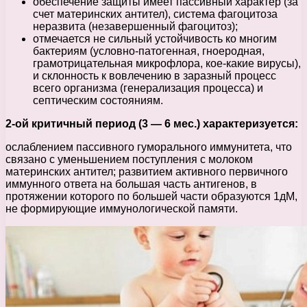
обеспечение защиты имеет пассивный характер (за
счет материнских антител), система фагоцитоза
неразвита (незавершенный фагоцитоз);
отмечается не сильный устойчивость ко многим
бактериям (условно-патогенная, гноеродная,
грамотрицательная микрофлора, кое-какие вирусы),
и склонность к вовлечению в заразный процесс
всего организма (генерализация процесса) и
септическим состояниям.
2-ой критичный период (3 — 6 мес.) характеризуется:
ослаблением пассивного гуморального иммунитета, что
связано с уменьшением поступления с молоком
материнских антител; развитием активного первичного
иммунного ответа на большая часть антигенов, в
протяжении которого по большей части образуются 1дМ,
не формирующие иммунологической памяти.