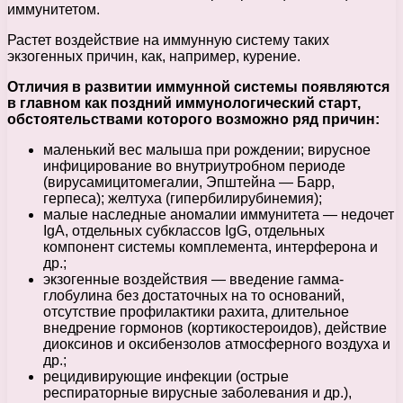
иммунитетом.
Растет воздействие на иммунную систему таких
экзогенных причин, как, например, курение.
Отличия в развитии иммунной системы появляются
в главном как поздний иммунологический старт,
обстоятельствами которого возможно ряд причин:
маленький вес малыша при рождении; вирусное
инфицирование во внутриутробном периоде
(вирусамицитомегалии, Эпштейна — Барр,
герпеса); желтуха (гипербилирубинемия);
малые наследные аномалии иммунитета — недочет
IgA, отдельных субклассов IgG, отдельных
компонент системы комплемента, интерферона и
др.;
экзогенные воздействия — введение гамма-
глобулина без достаточных на то оснований,
отсутствие профилактики рахита, длительное
внедрение гормонов (кортикостероидов), действие
диоксинов и оксибензолов атмосферного воздуха и
др.;
рецидивирующие инфекции (острые
респираторные вирусные заболевания и др.),