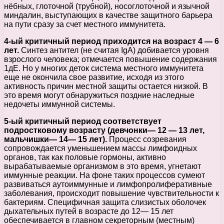
нёбных, глоточной (трубной), носоглоточной и язычной
миндалин, выступающих в качестве защитного барьера
на пути сразу за счет местного иммунитета.
4-ый критичный период приходится на возраст 4 — 6
лет.
Синтез антител (не считая IgA) добивается уровня
взрослого человека; отмечается повышение содержания
1дЕ. Но у многих деток система местного иммунитета
еще не окончила свое развитие, исходя из этого
активность причин местной защиты остается низкой. В
это время могут обнаружиться поздние наследные
недочеты иммунной системы.
5-ый критичный период соответствует
подростковому возрасту (девчонки— 12 — 13 лет,
мальчишки— 14— 15 лет).
Процесс созревания
сопровождается уменьшением массы лимфоидных
органов, так как половые гормоны, активно
вырабатываемые организмом в это время, угнетают
иммунные реакции. На фоне таких процессов сумеют
развиваться аутоиммунные и лимфопролиферативные
заболевания, происходит повышение чувствительности к
бактериям. Специфичная защита слизистых оболочек
дыхательных путей в возрасте до 12— 15 лет
обеспечивается в главном секреторным (местным)