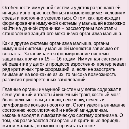
Особенности иммунной системы у деток разрешают ей
инициативно приспособиться к изменяющимся условиям
среды и постоянно укрепляться. О том, как происходит
формирование иммунной системы у малышей возможно
найти на данной страничке – рассмотрены все этапы
становления защитного механизма организма малыша.
Как и другие системы организма малыша, органы
иммунной системы у малышей меняются зависимо от
возраста. Заканчивается формирование системы
защитных причин к 15 — 16 годам. Иммунная система и
её развитие у деток в процессе взросления претерпевает
ряд критичных трансформаций, и, если не заострять
внимания на кое-какие из их, то высока возможность
развития приобретенных заболеваний.
Главные органы иммунной системы у деток содержат в
себе узенький и толстый кишечный тракт, костный мозг,
белоснежные тельца крови, селезенку, печень и
лимфоидное кольцо носоглотки. Стоит уделять внимание
состоянию носоглоточной и небной миндалинам,
каковые входят в лимфатическую систему организма. О
том, как развиваются эти органы в критичные периоды
жизни малыша, возможно прочитать позже.