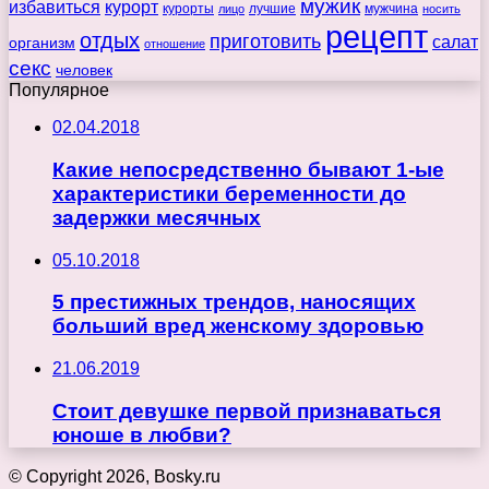
мужик
избавиться
курорт
курорты
лучшие
мужчина
лицо
носить
рецепт
отдых
приготовить
салат
организм
отношение
секс
человек
Популярное
02.04.2018
Какие непосредственно бывают 1-ые
характеристики беременности до
задержки месячных
05.10.2018
5 престижных трендов, наносящих
больший вред женскому здоровью
21.06.2019
Стоит девушке первой признаваться
юноше в любви?
© Copyright 2026, Bosky.ru