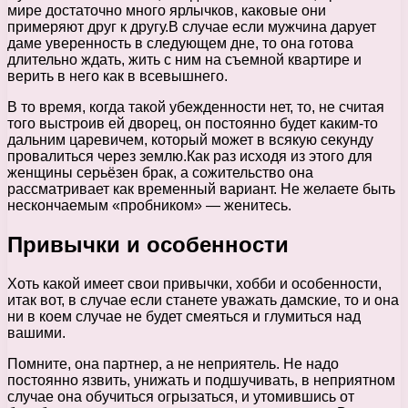
мире достаточно много ярлычков, каковые они
примеряют друг к другу.В случае если мужчина дарует
даме уверенность в следующем дне, то она готова
длительно ждать, жить с ним на съемной квартире и
верить в него как в всевышнего.
В то время, когда такой убежденности нет, то, не считая
того выстроив ей дворец, он постоянно будет каким-то
дальним царевичем, который может в всякую секунду
провалиться через землю.Как раз исходя из этого для
женщины серьёзен брак, а сожительство она
рассматривает как временный вариант. Не желаете быть
нескончаемым «пробником» — женитесь.
Привычки и особенности
Хоть какой имеет свои привычки, хобби и особенности,
итак вот, в случае если станете уважать дамские, то и она
ни в коем случае не будет смеяться и глумиться над
вашими.
Помните, она партнер, а не неприятель. Не надо
постоянно язвить, унижать и подшучивать, в неприятном
случае она обучиться огрызаться, и утомившись от