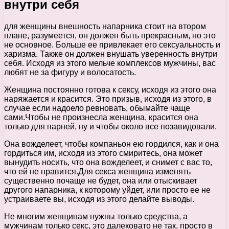
внутри себя
для женщины внешность напарника стоит на втором
плане, разумеется, он должен быть прекрасным, но это
не основное. Больше ее привлекает его сексуальность и
харизма. Также он должен внушать уверенность внутри
себя. Исходя из этого мельче комплексов мужчины, вас
любят не за фигуру и волосатость.
Женщина постоянно готова к сексу, исходя из этого она
наряжается и красится. Это призыв, исходя из этого, в
случае если надоело ревновать, обымайте чаще
сами.Чтобы не произнесла женщина, красится она
только для парней, ну и чтобы около все позавидовали.
Она вожделеет, чтобы компаньон ею гордился, как и она
гордиться им, исходя из этого смиритесь, она может
вынудить носить, что она вожделеет, и снимет с вас то,
что ей не нравится.Для секса женщина изменять
существенно почаще не будет, она или отыскивает
другого напарника, к которому уйдет, или просто ее не
устраиваете вы, исходя из этого делайте выводы.
Не многим женщинам нужны только средства, а
мужчинам только секс, это далековато не так, просто в