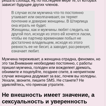
решать сообща, ну, по последней мере те, от которых
зависит будущее других членов.
В случае если мужчина что-то постоянно
утаивает или околпачивает, он теряет
почтение и доверие женщины. В Штирлица
она играть не будет.
Женщины, как и мужчины любят следить на
другой пол, исходя из этого ей хочется ласки,
чтобы ее партнер временами побыл не
достаточно владельцем, исходя из этого
ревность ее не бесит, а заводит, раз ревнует,
означает любит.
Мужчина переживает, а женщина отрадна, феномен, но
это так.Внимание необходимо постоянно, с работы
пришел мужчина, голоден или вожделеет дремать,
обнимите и поцелуйте, позднее спите, в неприятном
случае женщина додумает за вас, почем вы холодны.
Уехали, звоните, пишите SMS. Не станете? Не
удивляйтесь, что приехав утратите.
Не внешность имеет значение, а
сексуальность и уверенность