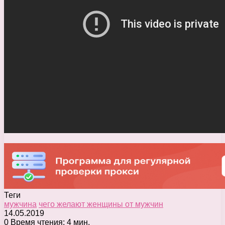
Теги
мужчина
чего желают женщины от мужчин
14.05.2019
0
Время чтения: 4 мин.