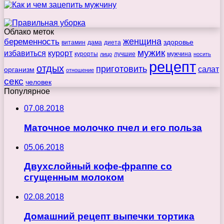
Облако меток
беременность
женщина
здоровье
витамин
дама
диета
мужик
избавиться
курорт
курорты
лучшие
мужчина
лицо
носить
рецепт
отдых
приготовить
салат
организм
отношение
секс
человек
Популярное
07.08.2018
Маточное молочко пчел и его польза
05.06.2018
Двухслойный кофе-фраппе со
сгущенным молоком
02.08.2018
Домашний рецепт выпечки тортика