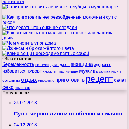
Облако меток
беременность
женщина
здоровье
витамин
дама
диета
мужик
избавиться
курорт
курорты
лучшие
мужчина
лицо
носить
рецепт
отдых
приготовить
салат
организм
отношение
секс
человек
Популярное
24.07.2018
Суп с черносливом особенно и смачно
04.12.2018