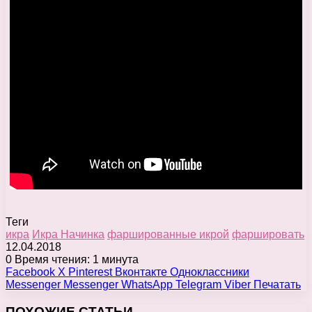
Теги
икра
Икра Начинка
фаршированные икрой
фаршировать
12.04.2018
0
Время чтения: 1 минута
Facebook
X
Pinterest
Вконтакте
Одноклассники
Messenger
Messenger
WhatsApp
Telegram
Viber
Печатать
ПОХОЖИЕ СТАТЬИ