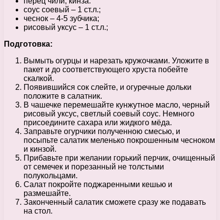
перец чили, кинза.
соус соевый – 1 ст.л.;
чеснок – 4-5 зубчика;
рисовый уксус – 1 ст.л.;
Подготовка:
Вымыть огурцы и нарезать кружочками. Уложите в
пакет и до соответствующего хруста побейте
скалкой.
Появившийся сок слейте, и огуречные дольки
положите в салатник.
В чашечке перемешайте кунжутное масло, черный
рисовый уксус, светлый соевый соус. Немного
присоедините сахара или жидкого мёда.
Заправьте огурчики полученною смесью, и
посыпьте салатик меленько покрошенным чесноком
и кинзой.
Прибавьте при желании горький перчик, очищенный
от семечек и порезанный не толстыми
полукольцами.
Салат покройте поджаренными кешью и
размешайте.
Законченный салатик сможете сразу же подавать
на стол.