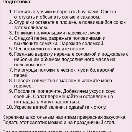
Подготовка:
Помыть огурчики и порезать брусками. Слегка
отстукать и обсыпать солью и сахаром.
Огурчики оставьте в плошке, а появившийся сочок
затем сливаем.
Тонкими полукольцами нарежьте лучок.
Сладкий перец разрежьте половинками и
выключите семечки. Нарежьте соломкой.
Чеснок мелко покрошите ножом.
Говяжью вырезку нарежьте соломкой и поджарьте с
небольшим объемом подсолнечного масла на
большом огне.
На огурцы положите чеснок, лук и болгарский
перец.
Поверх совместно с маслом выложите мясо
горячее.
Посолите, поперчите. Добавляем уксус и соус
соевый. Салат перемешайте и оставляем на
пятнадцать минут настояться.
Украсив веткой зелени, подавайте к столу.
К крепким алкогольным напиткам прекрасная закусочка.
Подать этот салатик можно и на праздничный стол.