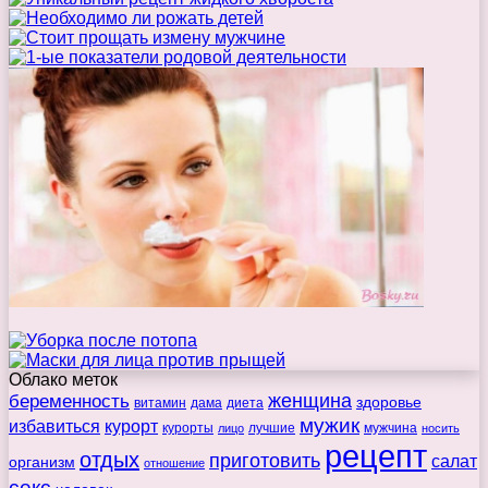
Облако меток
беременность
женщина
здоровье
витамин
дама
диета
мужик
избавиться
курорт
курорты
лучшие
мужчина
лицо
носить
рецепт
отдых
приготовить
салат
организм
отношение
секс