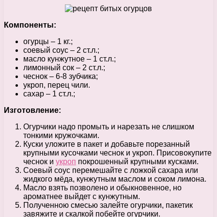
Компоненты:
огурцы – 1 кг.;
соевый соус – 2 ст.л.;
масло кунжутное – 1 ст.л.;
лимонный сок – 2 ст.л.;
чеснок – 6-8 зубчика;
укроп, перец чили.
сахар – 1 ст.л.;
Изготовление:
Огурчики надо промыть и нарезать не слишком
тонкими кружочками.
Куски уложите в пакет и добавьте порезанный
крупными кусочками чеснок и укроп. Присовокупите
чеснок и
укроп
покрошенный крупными кусками.
Соевый соус перемешайте с ложкой сахара или
жидкого мёда, кунжутным маслом и соком лимона.
Масло взять позволено и обыкновенное, но
ароматнее выйдет с кунжутным.
Полученною смесью залейте огурчики, пакетик
завяжите и скалкой побейте огурчики.