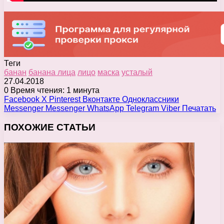
Теги
банан
банана лица
лицо
маска
усталый
27.04.2018
0
Время чтения: 1 минута
Facebook
X
Pinterest
Вконтакте
Одноклассники
Messenger
Messenger
WhatsApp
Telegram
Viber
Печатать
ПОХОЖИЕ СТАТЬИ