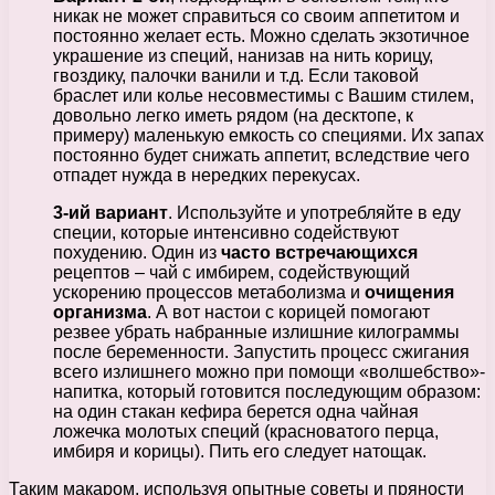
никак не может справиться со своим аппетитом и
постоянно желает есть. Можно сделать экзотичное
украшение из специй, нанизав на нить корицу,
гвоздику, палочки ванили и т.д. Если таковой
браслет или колье несовместимы с Вашим стилем,
довольно легко иметь рядом (на десктопе, к
примеру) маленькую емкость со специями. Их запах
постоянно будет снижать аппетит, вследствие чего
отпадет нужда в нередких перекусах.
3-ий вариант
. Используйте и употребляйте в еду
специи, которые интенсивно содействуют
похудению. Один из
часто встречающихся
рецептов – чай с имбирем, содействующий
ускорению процессов метаболизма и
очищения
организма
. А вот настои с корицей помогают
резвее убрать набранные излишние килограммы
после беременности. Запустить процесс сжигания
всего излишнего можно при помощи «волшебство»-
напитка, который готовится последующим образом:
на один стакан кефира берется одна чайная
ложечка молотых специй (красноватого перца,
имбиря и корицы). Пить его следует натощак.
Таким макаром, используя опытные советы и пряности