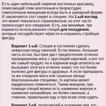
Есть один небольшой секретик восточных красавиц,
помогающий этим экзотичным и безрассудно
симпатичным женщинам всегда быть в шикарной форме.
И заключается этот секрет в специях. На
1-ый взгляд
,
это может показаться странноватым, но итог часто
превосходит все ожидания. Есть, как минимум, три
варианта использования специй
для похудения
,
которые посодействуют обрести и сохранить стройную
фигуру.
Вариант 1-ый
. Специи в состоянии сделать
невкусную пищу смачной. Естественно, большая
часть из нас быстрее даст предпочтение отлично
прожаренному мясу с хрустящей корочкой, а вот тот
же самый продукт, но в вареном виде аппетита не
вызывает, хотя все отлично знают, что это более
полезно для фигуры и здоровья. А если приправить
то же отварное мясо или тушеные овощи
благоуханными специями, то картина может
кардинально поменяться. Таким макаром, при
помощи специй можно есть наименее жирную и
наименее калорийную, но более смачную, а
главное, правильную еду, и при всем этом худеть.
Вариант 2-ой
, подходящий в основном тем, кто