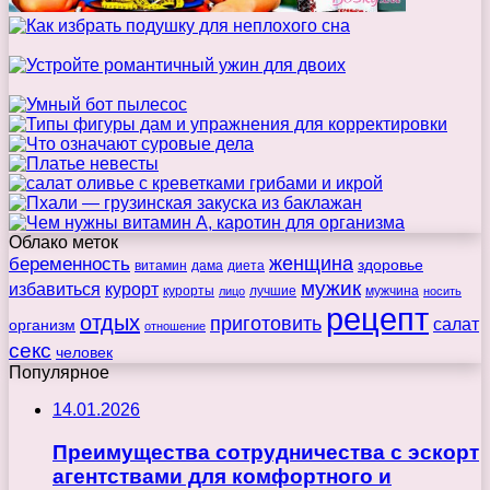
Облако меток
беременность
женщина
здоровье
витамин
дама
диета
мужик
избавиться
курорт
курорты
лучшие
мужчина
лицо
носить
рецепт
отдых
приготовить
салат
организм
отношение
секс
человек
Популярное
14.01.2026
Преимущества сотрудничества с эскорт
агентствами для комфортного и