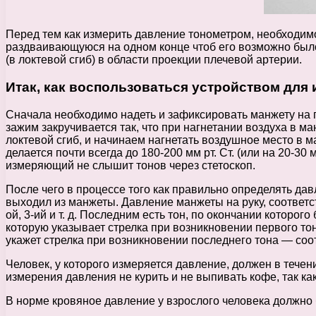
Перед тем как измерить давление тонометром, необходимо
раздваивающуюся на одном конце чтоб его возможно было
(в локтевой сгиб) в области проекции плечевой артерии.
Итак, как воспользоваться устройством для
Сначала необходимо надеть и зафиксировать манжету на п
зажим закручивается так, что при нагнетании воздуха в м
локтевой сгиб, и начинаем нагнетать воздушное место в м
делается почти всегда до 180-200 мм рт. Ст. (или на 20-3
измеряющий не слышит тонов через стетоскоп.
После чего в процессе того как правильно определять да
выходил из манжеты. Давление манжеты на руку, соответст
ой, 3-ий и т. д. Последним есть тон, по окончании которо
которую указывает стрелка при возникновении первого то
укажет стрелка при возникновении последнего тона — соо
Человек, у которого измеряется давление, должен в течен
измерения давления не курить и не выпивать кофе, так ка
В норме кровяное давление у взрослого человека должно 