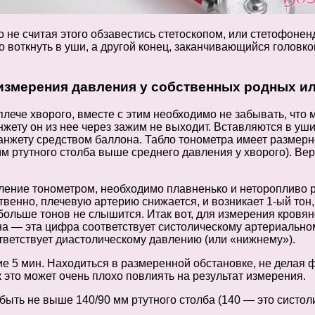
 не считая этого обзавестись стетоскопом, или стетофонен
 воткнуть в уши, а другой конец, заканчивающийся головк
 измерения давления у собственных родных и
лече хворого, вместе с этим необходимо не забывать, что 
анжету он из нее через зажим не выходит. Вставляются в уш
анжету средством баллона. Табло тонометра имеет размерно
0 мм ртутного столба выше среднего давления у хворого). В
вление тонометром, необходимо плавненько и неторопливо 
венно, плечевую артерию снижается, и возникает 1-ый тон, 
го больше тонов не слышится. Итак вот, для измерения кровя
на — эта цифра соответствует систолическому артериальном
тветствует диастолическому давлению (или «нижнему»).
ие 5 мин. Находиться в размеренной обстановке, не делая ф
к это может очень плохо повлиять на результат измерения.
быть не выше 140/90 мм ртутного столба (140 — это систол