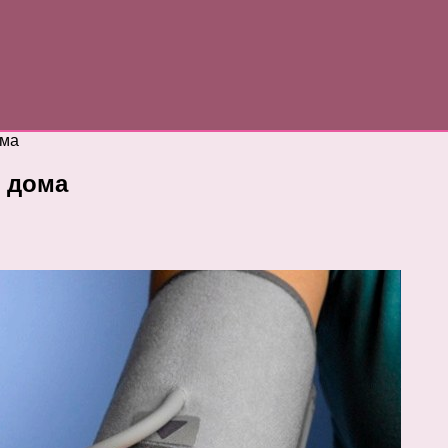
ома
 дома