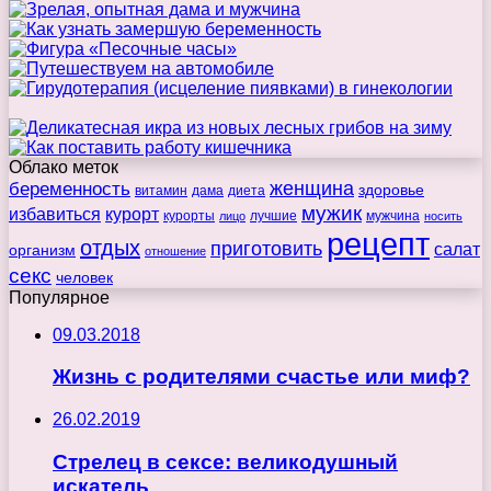
Облако меток
беременность
женщина
здоровье
витамин
дама
диета
мужик
избавиться
курорт
курорты
лучшие
мужчина
лицо
носить
рецепт
отдых
приготовить
салат
организм
отношение
секс
человек
Популярное
09.03.2018
Жизнь с родителями счастье или миф?
26.02.2019
Стрелец в сексе: великодушный
искатель