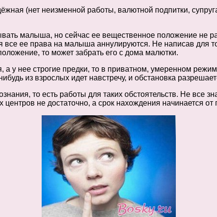
дёжная (нет неизменной работы, валютной подпитки, супруг
ывать малыша, но сейчас ее вещественное положение не ра
я все ее права на малыша аннулируются. Не написав для то
положение, то может забрать его с дома малютки.
 а у нее строгие предки, то в приватном, умеренном режим
нибудь из взрослых идет навстречу, и обстановка разрешает
знания, то есть работы для таких обстоятельств. Не все знаю
х центров не достаточно, а срок нахождения начинается от 