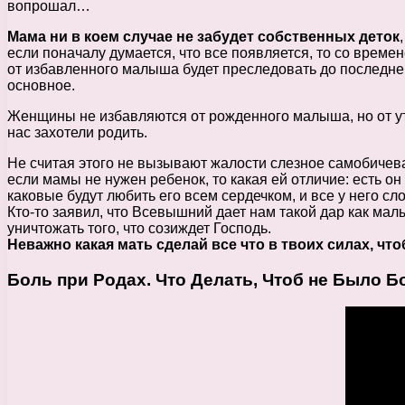
вопрошал…
Мама ни в коем случае не забудет собственных деток
если поначалу думается, что все появляется, то со време
от избавленного малыша будет преследовать до последнего
основное.
Женщины не избавляются от рожденного малыша, но от утро
нас захотели родить.
Не считая этого не вызывают жалости слезное самобичев
если мамы не нужен ребенок, то какая ей отличие: есть о
каковые будут любить его всем сердечком, и все у него сл
Кто-то заявил, что Всевышний дает нам такой дар как мал
уничтожать того, что созиждет Господь.
Неважно какая мать сделай все что в твоих силах, чт
Боль при Родах. Что Делать, Чтоб не Было