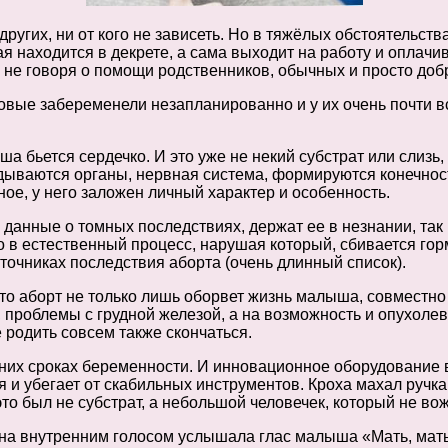
ругих, ни от кого не зависеть. Но в тяжёлых обстоятельст
 находится в декрете, а сама выходит на работу и оплачив
е не говоря о помощи родственников, обычных и просто доб
ковые забеременели незапланированно и у их очень почти 
ша бьется сердечко. И это уже не некий субстрат или слиз
ладываются органы, нервная система, формируются конечнос
вное, у него заложен личный характер и особенность.
е данные о томных последствиях, держат ее в незнании, та
 в естественный процесс, нарушая который, сбивается горм
сточниках последствия аборта (очень длинный список).
то аборт не только лишь оборвет жизнь малыша, совместно 
проблемы с грудной железой, а на возможность и опухолевы
родить совсем также скончаться.
них сроках беременности. И инновационное оборудование 
 и убегает от скабильных инструментов. Кроха махал ручка
то был не субстрат, а небольшой человечек, который не вож
на внутренним голосом услышала глас малыша «Мать, мать!»