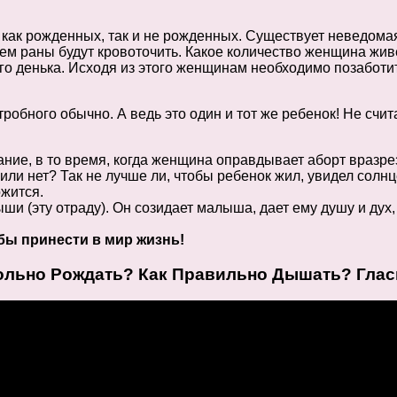
, как рожденных, так и не рожденных. Существует неведома
нем раны будут кровоточить. Какое количество женщина живе
 денька. Исходя из этого женщинам необходимо позаботить
бного обычно. А ведь это один и тот же ребенок! Не счита
ание, в то время, когда женщина оправдывает аборт вразр
н или нет? Так не лучше ли, чтобы ребенок жил, увидел сол
ожится.
ыши (эту отраду). Он созидает малыша, дает ему душу и дух
обы принести в мир жизнь!
 Больно Рождать? Как Правильно Дышать? Гла