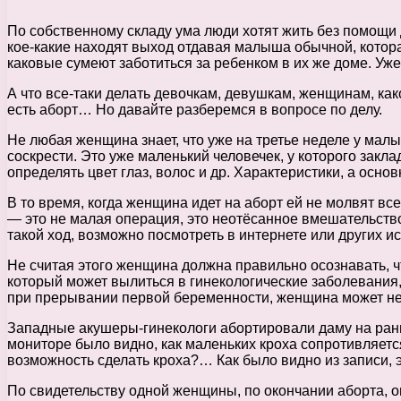
По собственному складу ума люди хотят жить без помощи д
кое-какие находят выход отдавая малыша обычной, которая
каковые сумеют заботиться за ребенком в их же доме. Уж
А что все-таки делать девочкам, девушкам, женщинам, ка
есть аборт… Но давайте разберемся в вопросе по делу.
Не любая женщина знает, что уже на третье неделе у малы
соскрести. Это уже маленький человечек, у которого зак
определять цвет глаз, волос и др. Характеристики, а осно
В то время, когда женщина идет на аборт ей не молвят вс
— это не малая операция, это неотёсанное вмешательство
такой ход, возможно посмотреть в интернете или других и
Не считая этого женщина должна правильно осознавать, ч
который может вылиться в гинекологические заболевания, 
при прерывании первой беременности, женщина может не 
Западные акушеры-гинекологи абортировали даму на ран
мониторе было видно, как маленьких кроха сопротивляется
возможность сделать кроха?… Как было видно из записи, э
По свидетельству одной женщины, по окончании аборта, о