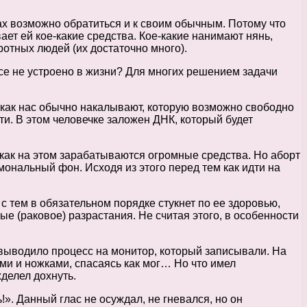
вах возможно обратиться и к своим обычным. Потому что
ает ей кое-какие средства. Кое-какие нанимают нянь,
ротных людей (их достаточно много).
все не устроено в жизни? Для многих решением задачи
ь, как нас обычно накалывают, которую возможно свободно
ти. В этом человечке заложен ДНК, который будет
к как на этом зарабатываются огромные средства. Но аборт
ональный фон. Исходя из этого перед тем как идти на
с тем в обязательном порядке стукнет по ее здоровью,
е (раковое) разрастания. Не считая этого, в особенности
выводило процесс на монитор, который записывали. На
ми и ножками, спасаясь как мог… Но что имел
делел дохнуть.
. Данный глас не осуждал, не гневался, но он