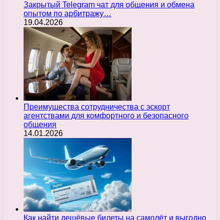
Закрытый Telegram чат для общения и обмена
опытом по арбитражу…
19.04.2026
Преимущества сотрудничества с эскорт
агентствами для комфортного и безопасного
общения
14.01.2026
Как найти дешёвые билеты на самолёт и выгодно