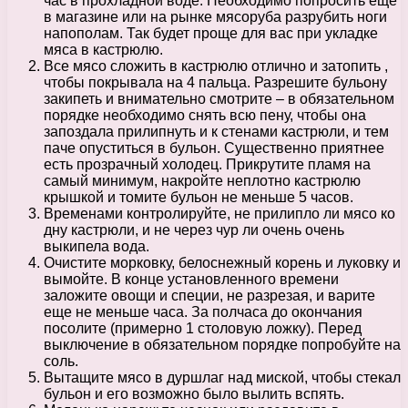
час в прохладной воде. Необходимо попросить еще
в магазине или на рынке мясоруба разрубить ноги
напополам. Так будет проще для вас при укладке
мяса в кастрюлю.
Все мясо сложить в кастрюлю отлично и затопить ,
чтобы покрывала на 4 пальца. Разрешите бульону
закипеть и внимательно смотрите – в обязательном
порядке необходимо снять всю пену, чтобы она
запоздала прилипнуть и к стенами кастрюли, и тем
паче опуститься в бульон. Существенно приятнее
есть прозрачный холодец. Прикрутите пламя на
самый минимум, накройте неплотно кастрюлю
крышкой и томите бульон не меньше 5 часов.
Временами контролируйте, не прилипло ли мясо ко
дну кастрюли, и не через чур ли очень очень
выкипела вода.
Очистите морковку, белоснежный корень и луковку и
вымойте. В конце установленного времени
заложите овощи и специи, не разрезая, и варите
еще не меньше часа. За полчаса до окончания
посолите (примерно 1 столовую ложку). Перед
выключение в обязательном порядке попробуйте на
соль.
Вытащите мясо в дуршлаг над миской, чтобы стекал
бульон и его возможно было вылить вспять.