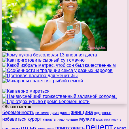
Облако меток
беременность
женщина
здоровье
витамин
дама
диета
мужик
избавиться
курорт
курорты
лучшие
мужчина
лицо
носить
рецепт
отдых
приготовить
салат
организм
отношение