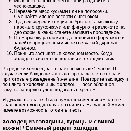
Меленько нарежьте чеснок или раздавите в
чеснокодавке.
Нарезайте мясо кусками или на полосочки.
Смешайте мясное ассорти с чесноком.
Лук, сельдерей и специи выбросьте, а морковку
нарежьте кружочками или фигурно и разложите на
дно форм, в каких станете заливать прохладное.
На морковку разложите до половины форм мясо и
залейте процеженным через сетчатый дуршлаг
бульоном.
Покиньте застывать в холодном месте. Когда
холодец схватиться, поставьте в холодильник.
В среднем холодец застывает не меньше 5 часов. В
случае если блюдо не застыло, проварите его снова и
приготовьте разведенный желатин. Повторите закладку и
пошлите в холодильник. Холодец — возлюбленная
закуска, которую лучше подавать с хреном.
Я думаю эта статья была нужна тем женщинам, кто не
знал рецепт холодца и как его варить. На данный момент
имеете возможность готовить и есть!
Холодец из говядины, курицы и свиной
ножки! / Смачный рецепт холодца