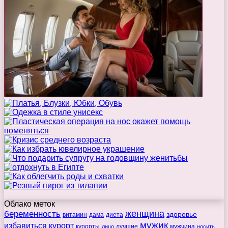
Облако меток
беременность
женщина
здоровье
витамин
дама
диета
мужик
избавиться
курорт
курорты
лучшие
мужчина
лицо
носить