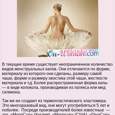
В текущее время существует неограниченное количество
видов менструальных капов. Они отличаются по форме,
материалу из которого они сделаны, размеру самой
чаши, форме и размеру хвостика этой чаши, жесткости
материала и т.д. Более распространенная форма капы
— в виде колокола, производимая из латекса или мед
силикона.
Так же ее создают из термопластического эластомера.
Это многоразовый вид, они могут употребляться 5 лет и
поболее. Посреди производителей более известные —
это «MoonCup» (Англия), «Mooncup» (США), «DivaCup»