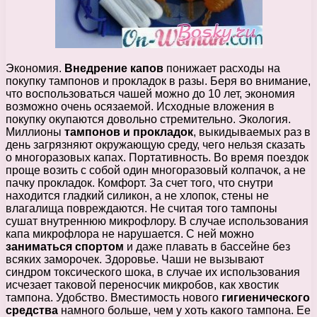
Экономия.
Внедрение капов
понижает расходы на
покупку тампонов и прокладок в разы. Беря во внимание,
что воспользоваться чашей можно до 10 лет, экономия
возможно очень осязаемой. Исходные вложения в
покупку окупаются довольно стремительно. Экология.
Миллионы
тампонов и прокладок
, выкидываемых раз в
день загрязняют окружающую среду, чего нельзя сказать
о многоразовых капах. Портативность. Во время поездок
проще возить с собой один многоразовый колпачок, а не
пачку прокладок. Комфорт. За счет того, что снутри
находится гладкий силикон, а не хлопок, стены не
влагалища повреждаются. Не считая того тампоны
сушат внутреннюю микрофлору. В случае использования
капа микрофлора не нарушается. С ней можно
заниматься спортом
и даже плавать в бассейне без
всяких заморочек. Здоровье. Чаши не вызывают
синдром токсического шока, в случае их использования
исчезает таковой переносчик микробов, как хвостик
тампона. Удобство. Вместимость нового
гигиенического
средства
намного больше, чем у хоть какого тампона. Ее