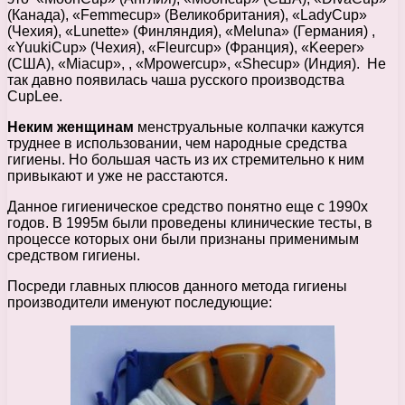
(Канада), «Femmecup» (Великобритания), «LadyCup»
(Чехия), «Lunette» (Финляндия), «Meluna» (Германия) ,
«YuukiCup» (Чехия), «Fleurcup» (Франция), «Keeper»
(США), «Miacup», , «Mpowercup», «Shecup» (Индия). Не
так давно появилась чаша русского производства
CupLee.
Неким женщинам
менструальные колпачки кажутся
труднее в использовании, чем народные средства
гигиены. Но большая часть из их стремительно к ним
привыкают и уже не расстаются.
Данное гигиеническое средство понятно еще с 1990х
годов. В 1995м были проведены клинические тесты, в
процессе которых они были признаны применимым
средством гигиены.
Посреди главных плюсов данного метода гигиены
производители именуют последующие: