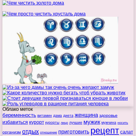
Облако меток
беременность
женщина
здоровье
витамин
дама
диета
мужик
избавиться
курорт
курорты
лучшие
мужчина
лицо
носить
рецепт
отдых
приготовить
салат
организм
отношение