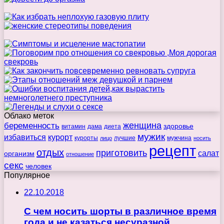
Облако меток
беременность
женщина
здоровье
витамин
дама
диета
мужик
избавиться
курорт
курорты
лучшие
мужчина
лицо
носить
рецепт
отдых
приготовить
салат
организм
отношение
секс
человек
Популярное
22.10.2018
С чем носить шорты в различное время
года и не казаться несуразной