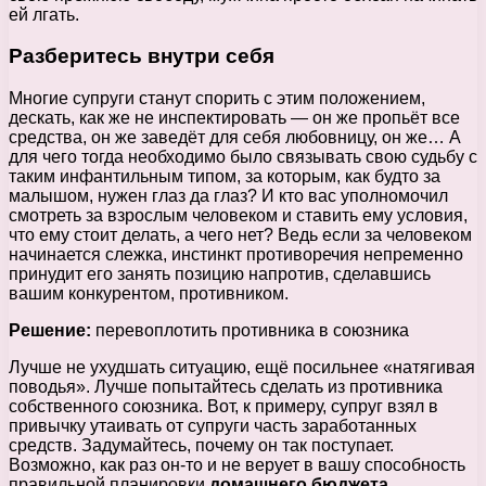
ей лгать.
Разберитесь внутри себя
Многие супруги станут спорить с этим положением,
дескать, как же не инспектировать — он же пропьёт все
средства, он же заведёт для себя любовницу, он же… А
для чего тогда необходимо было связывать свою судьбу с
таким инфантильным типом, за которым, как будто за
малышом, нужен глаз да глаз? И кто вас уполномочил
смотреть за взрослым человеком и ставить ему условия,
что ему стоит делать, а чего нет? Ведь если за человеком
начинается слежка, инстинкт противоречия непременно
принудит его занять позицию напротив, сделавшись
вашим конкурентом, противником.
Решение:
перевоплотить противника в союзника
Лучше не ухудшать ситуацию, ещё посильнее «натягивая
поводья». Лучше попытайтесь сделать из противника
собственного союзника. Вот, к примеру, супруг взял в
привычку утаивать от супруги часть заработанных
средств. Задумайтесь, почему он так поступает.
Возможно, как раз он-то и не верует в вашу способность
правильной планировки
домашнего бюджета
.