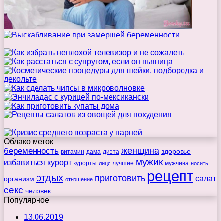
Облако меток
беременность
женщина
здоровье
витамин
дама
диета
мужик
избавиться
курорт
курорты
лучшие
мужчина
лицо
носить
рецепт
отдых
приготовить
салат
организм
отношение
секс
человек
Популярное
13.06.2019