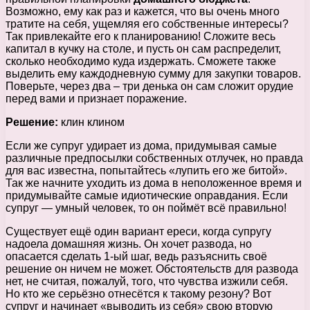
Возможно, ему как раз и кажется, что вы очень много
тратите на себя, ущемляя его собственные интересы?
Так привлекайте его к планированию! Сложите весь
капитал в кучку на столе, и пусть он сам распределит,
сколько необходимо куда издержать. Сможете также
выделить ему каждодневную сумму для закупки товаров.
Поверьте, через два – три денька он сам сложит орудие
перед вами и признает поражение.
Решение:
клин клином
Если же супруг удирает из дома, придумывая самые
различные предпосылки собственных отлучек, но правда
для вас известна, попытайтесь «лупить его же битой».
Так же начните уходить из дома в неположенное время и
придумывайте самые идиотические оправдания. Если
супруг — умный человек, то он поймёт всё правильно!
Существует ещё один вариант ереси, когда супругу
надоела домашняя жизнь. Он хочет развода, но
опасается сделать 1-ый шаг, ведь разъяснить своё
решение он ничем не может. Обстоятельств для развода
нет, не считая, пожалуй, того, что чувства изжили себя.
Но кто же серьёзно отнесётся к такому резону? Вот
супруг и начинает «выводить из себя» свою вторую