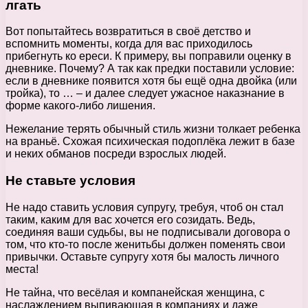
лгать
Вот попытайтесь возвратиться в своё детство и
вспомнить моменты, когда для вас приходилось
прибегнуть ко ереси. К примеру, вы поправили оценку в
дневнике. Почему? А так как предки поставили условие:
если в дневнике появится хотя бы ещё одна двойка (или
тройка), то … – и далее следует ужасное наказнание в
форме какого-либо лишения.
Нежелание терять обычный стиль жизни толкает ребенка
на враньё. Схожая психическая подоплёка лежит в базе
и неких обманов посреди взрослых людей.
Не ставьте условия
Не надо ставить условия супругу, требуя, чтоб он стал
таким, каким для вас хочется его созидать. Ведь,
соединяя ваши судьбы, вы не подписывали договора о
том, что кто-то после женитьбы должен поменять свои
привычки. Оставьте супругу хотя бы малость личного
места!
Не тайна, что весёлая и компанейская женщина, с
наслаждением выпивающая в компаниях и даже