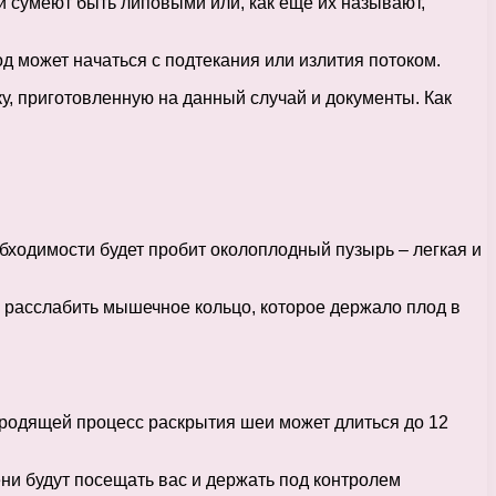
и сумеют быть липовыми или, как еще их называют,
 может начаться с подтекания или излития потоком.
у, приготовленную на данный случай и документы. Как
бходимости будет пробит околоплодный пузырь – легкая и
и – расслабить мышечное кольцо, которое держало плод в
рвородящей процесс раскрытия шеи может длиться до 12
ни будут посещать вас и держать под контролем