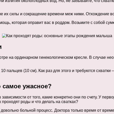
и излития околоплодных вод. Но, не забывайте, что схватк
е их силы и сокращение времени меж ними. Отхождение вод
ощь, которая оправит вас в роддом. Возьмите с собой сумк
и
отре на ординарном гинекологическом кресле. В случае нео
 10 пальцев (10 см). Как раз для этого и требуются схватк
о самое ужасное?
в зависимости от того, какие конкретно они по счету. У пе
к проходят роды и что делать на сватках?
 довольно больной процесс. Доктора только время от време