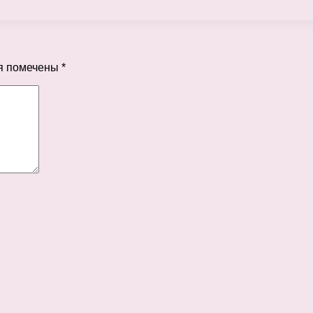
я помечены
*