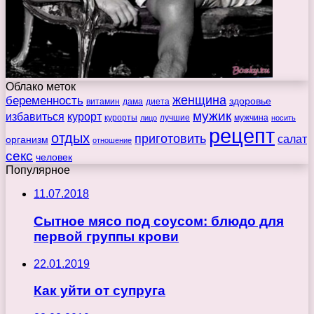
Облако меток
беременность
женщина
здоровье
витамин
дама
диета
мужик
избавиться
курорт
курорты
лучшие
мужчина
лицо
носить
рецепт
отдых
приготовить
салат
организм
отношение
секс
человек
Популярное
11.07.2018
Сытное мясо под соусом: блюдо для
первой группы крови
22.01.2019
Как уйти от супруга