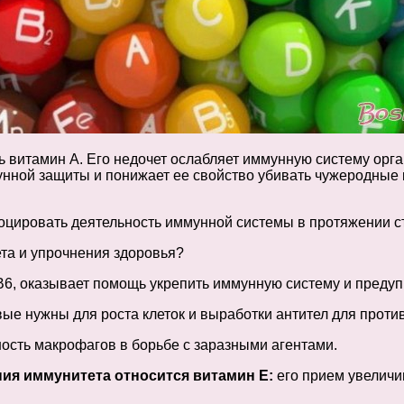
 витамин А. Его недочет ослабляет иммунную систему орга
ной защиты и понижает ее свойство убивать чужеродные к
ировать деятельность иммунной системы в протяжении ст
та и упрочнения здоровья?
В6, оказывает помощь укрепить иммунную систему и преду
вые нужны для роста клеток и выработки антител для проти
ность макрофагов в борьбе с заразными агентами.
ния иммунитета относится витамин Е:
его прием увеличи