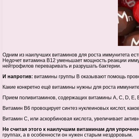
Одним из наилучших витаминов для роста иммунитета есть
Недочет витамина В12 уменьшает мощность реакции иммун
нейтрофилов переваривать и разрушать бактерии.
И напротив:
витамины группы В оказывают помощь провоц
Какие конкретно ещё витамины нужны для роста иммуните
Прием поливитаминов, содержащих витамины А, С, D, Е, 
Витамин В6 провоцирует синтез нуклеиновых кислот, како
Витамин С, или аскорбиновая кислота, увеличивает актив
Не считая этого к наилучшим витаминам для упрочне
группах, а в особенности он нужен старым нездоровым.