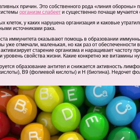
тивных причин. Это собственного рода «линия обороны» пр
 системы
организм слабеет
и существенно почаще мучается о
х клеток, у каких нарушена организация и каковые утрати
ными источниками рака.
ста иммунитета оказывают помощь в образовании иммунных
мы уже отмечали, маленькая, но как раз от обеспеченност
т активизирует старение организма и наращивает частоту 
 и уровень свойства жизни. Какие конкретно же витамины 
уется образование антител и снижается активность лимфо
 кислоты), В9 (фолиевой кислоты) и Н (биотина). Недочет 