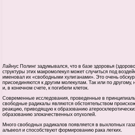
Лайнус Полинг задумывался, что в базе здоровья (здоров
структуры этих макромолекул может случиться под возде
именовал их «свободными хулиганами». Это очень обскура
присоединяются к другим молекулам. Так или по другому
и, в конечном счете, к погибели клеток.
Современные исследования, проведенные в принципиальн
свободные радикалы являются обстоятельством происхожд
реакцию, приводящую к образованию атеросклеротических
образованию злокачественных опухолей.
Много свободных радикалов появляется в выхлопных газах
альвеол и способствуют формированию рака легких.