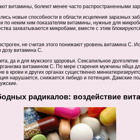
дают витамины, болеют менее часто распространенными зар
ись новые способности в области исцеления заразных забо
и по неким хим показателям витамины, нужные для микробов
тва захватываются микробами, вместе с этим блокируются
 эстроген, не считая этого понижают уровень витамина С. 
 дозу витамина С.
та, да и для мужского здоровья. Сексапильное долголетие
организма витамином С. По мере старения мужчины яйца д
е в крови и других органах существенно миниатюризируется
кция нарушается, снижается либидо и потенция. Дамские п
ужские.
бодных радикалов: воздействие вит