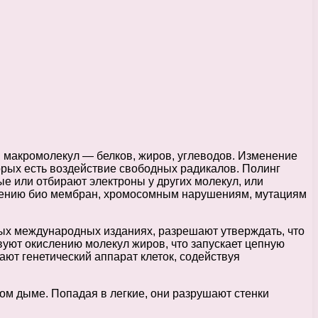
я макромолекул — белков, жиров, углеводов. Изменение
орых есть воздействие свободных радикалов. Полинг
е или отбирают электроны у других молекул, или
рушению био мембран, хромосомным нарушениям, мутациям
х международных изданиях, разрешают утверждать, что
уют окислению молекул жиров, что запускает цепную
ют генетический аппарат клеток, содействуя
ом дыме. Попадая в легкие, они разрушают стенки