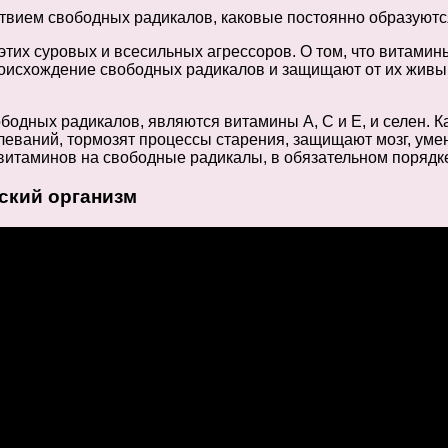
ствием свободных радикалов, каковые постоянно образуютс
их суровых и всесильных агрессоров. О том, что витамин
схождение свободных радикалов и защищают от их живы кле
дных радикалов, являются витамины А, С и Е, и селен. Ка
леваний, тормозят процессы старения, защищают мозг, уме
 витаминов на свободные радикалы, в обязательном порядк
ский организм