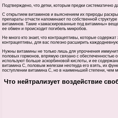
Подтверждено, что детки, которым предки систематично 
С открытием витаминов и выяснением их природы раскрыл
препараты отчасти напоминают по собственной структуре 
витаминов. Такие «замаскированные под витамины» вещес
ее обмен и происходит погибель микробов.
Не много кто знает, что контрацептивы, которые содержат
контрацептивы, для вас полезно расширить каждодневную
Нужны витамины не только лишь для упрочнения иммуните
половых гормонов, впрямую связано с обеспеченностью 
используют больше аскорбиновой кислоты, и ее содержани
витамина С, половым железам неоткуда его взять, их фун
поступлении витамина С, но в наименьшей степени, чем м
Что нейтрализует воздействие сво