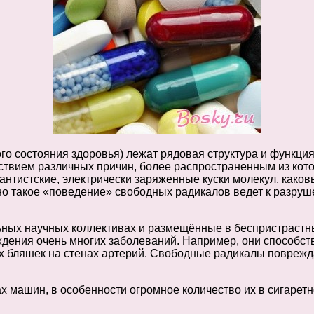
ого состояния здоровья) лежат рядовая структура и функци
йствием различных причин, более распространенным из кот
нтистские, электрически заряженные куски молекул, каковы
, но такое «поведение» свободных радикалов ведет к раз
ых научных коллективах и размещённые в беспристрастны
ения очень многих заболеваний. Например, они способств
 бляшек на стенах артерий. Свободные радикалы поврежда
 машин, в особенности огромное количество их в сигаретн