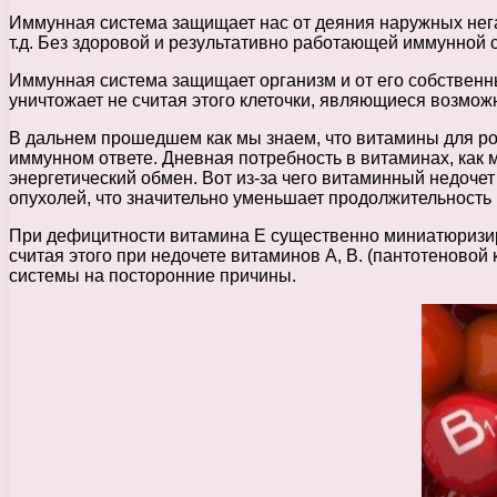
Иммунная система защищает нас от деяния наружных нега
т.д. Без здоровой и результативно работающей иммунной
Иммунная система защищает организм и от его собственны
уничтожает не считая этого клеточки, являющиеся возмож
В дальнем прошедшем как мы знаем, что витамины для ро
иммунном ответе. Дневная потребность в витаминах, как 
энергетический обмен. Вот из-за чего витаминный недоче
опухолей, что значительно уменьшает продолжительность
При дефицитности витамина Е существенно миниатюризир
считая этого при недочете витаминов А, В. (пантотеновой
системы на посторонние причины.