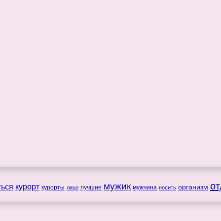
мужик
от
ться
курорт
организм
курорты
лучшие
мужчина
лицо
носить