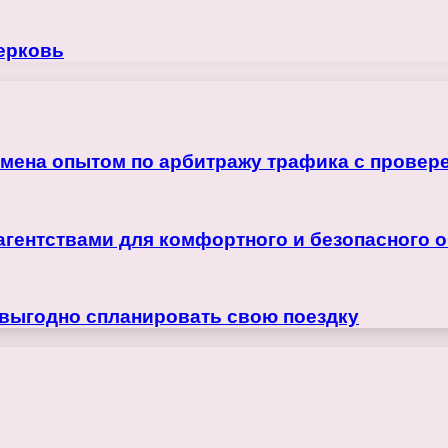
ерковь
бмена опытом по арбитражу трафика с прове
агентствами для комфортного и безопасного 
 выгодно спланировать свою поездку