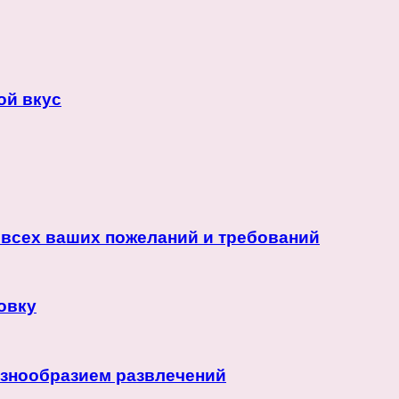
ой вкус
 всех ваших пожеланий и требований
овку
азнообразием развлечений