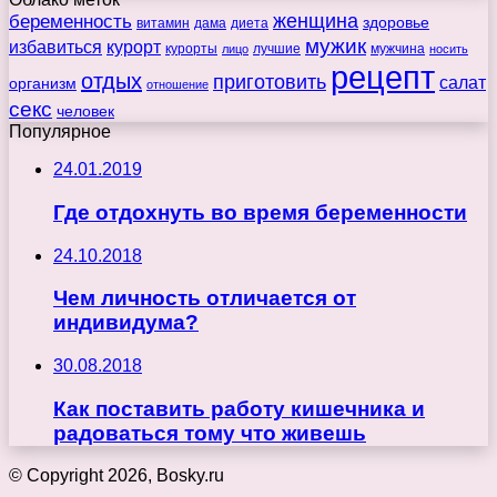
беременность
женщина
здоровье
витамин
дама
диета
мужик
избавиться
курорт
курорты
лучшие
мужчина
лицо
носить
рецепт
отдых
приготовить
салат
организм
отношение
секс
человек
Популярное
24.01.2019
Где отдохнуть во время беременности
24.10.2018
Чем личность отличается от
индивидума?
30.08.2018
Как поставить работу кишечника и
радоваться тому что живешь
© Copyright 2026, Bosky.ru