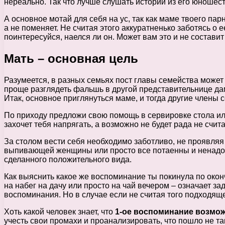
нереально. Так что лучше слушать истории из его юношес
А основное мотай для себя на ус, так как маме твоего парн
а не поменяет. Не считая этого аккуратненько заботясь о 
поинтересуйся, наелся ли он. Может вам это и не состави
Мать – основная цель
Разумеется, в разных семьях пост главы семейства может
проще разглядеть фальшь в другой представительнице дам
Итак, основное приглянуться маме, и тогда другие члены 
По приходу предложи свою помощь в сервировке стола или 
захочет тебя напрягать, а возможно не будет рада не счи
За столом вести себя необходимо заботливо, не проявляя
выпивающей женщины или просто все потаенны и ненадобн
сделанного положительного вида.
Как выяснить какое же воспоминание ты покинула по оконч
на набег на дачу или просто на чай вечером – означает 
воспоминания. Но в случае если не считая того подходящег
Хоть какой человек знает, что
1-ое воспоминание возмо
учесть свои промахи и проанализировать, что пошло не та