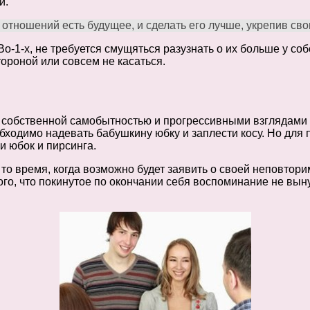
и.
х отношений есть будущее, и сделать его лучше, укрепив св
о-1-х, не требуется смущяться разузнать о их больше у соб
ороной или совсем не касаться.
собственной самобытностью и прогрессивными взглядами 
необходимо надевать бабушкину юбку и заплести косу. Но дл
и юбок и пирсинга.
о время, когда возможно будет заявить о своей неповторим
того, что покинутое по окончании себя воспоминание не вы