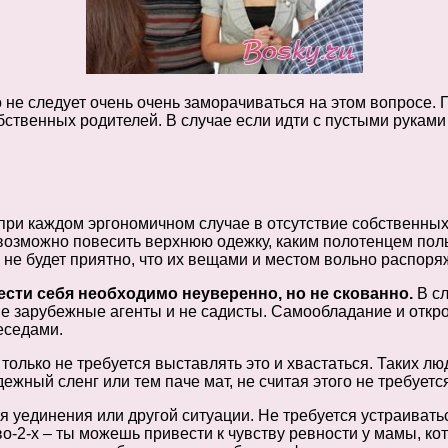
но не следует очень очень заморачиваться на этом вопросе.
бственных родителей. В случае если идти с пустыми рукам
 при каждом эргономичном случае в отсутствие собственных
возможно повесить верхнюю одежку, каким полотенцем польз
ому не будет приятно, что их вещами и местом вольно распо
ести себя необходимо неуверенно, но не скованно.
В сл
и не зарубежные агенты и не садисты. Самообладание и отк
еседами.
только не требуется выставлять это и хвастаться. Таких лю
ный сленг или тем паче мат, не считая этого не требуется 
уединения или другой ситуации. Не требуется устраиваться
во-2-х – ты можешь привести к чувству ревности у мамы, кот