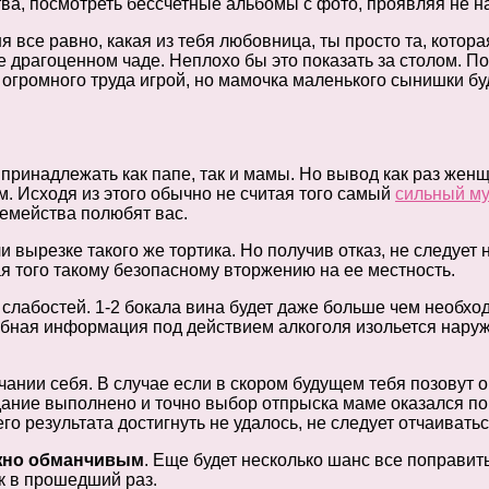
тва, посмотреть бессчетные альбомы с фото, проявляя не н
я все равно, какая из тебя любовница, ты просто та, котора
ее драгоценном чаде. Неплохо бы это показать за столом. П
т огромного труда игрой, но мамочка маленького сынишки бу
 принадлежать как папе, так и мамы. Но вывод как раз жен
. Исходя из этого обычно не считая того самый
сильный м
семейства полюбят вас.
вырезке такого же тортика. Но получив отказ, не следует 
тая того такому безопасному вторжению на ее местность.
 слабостей. 1-2 бокала вина будет даже больше чем необхо
ая информация под действием алкоголя изольется наружу, 
ании себя. В случае если в скором будущем тебя позовут о
задание выполнено и точно выбор отпрыска маме оказался п
о результата достигнуть не удалось, не следует отчаиватьс
жно обманчивым
. Еще будет несколько шанс все поправит
к в прошедший раз.