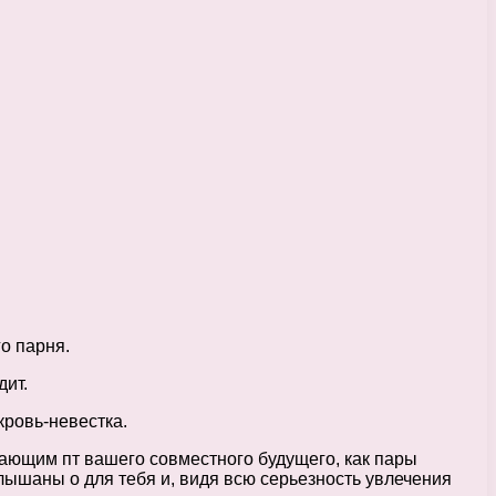
о парня.
дит.
кровь-невестка.
шающим пт вашего совместного будущего, как пары
слышаны о для тебя и, видя всю серьезность увлечения