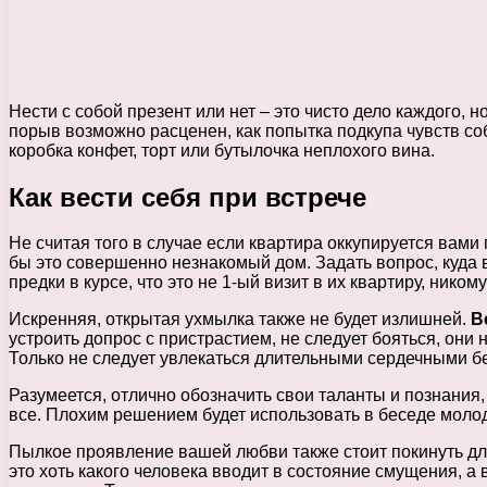
Нести с собой презент или нет – это чисто дело каждого, 
порыв возможно расценен, как попытка подкупа чувств со
коробка конфет, торт или бутылочка неплохого вина.
Как вести себя при встрече
Не считая того в случае если квартира оккупируется вами
бы это совершенно незнакомый дом. Задать вопрос, куда 
предки в курсе, что это не 1-ый визит в их квартиру, ник
Искренняя, открытая ухмылка также не будет излишней.
В
устроить допрос с пристрастием, не следует бояться, он
Только не следует увлекаться длительными сердечными б
Разумеется, отлично обозначить свои таланты и познания, 
все. Плохим решением будет использовать в беседе молодеж
Пылкое проявление вашей любви также стоит покинуть для 
это хоть какого человека вводит в состояние смущения, а 