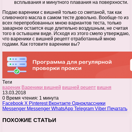
всплывания и минутного плавания на поверхности.
Подаю вареники с вишней только со сметаной, так как
сливочного масла в самом тесте довольно. Вообще-то из
всех перепробованных мною вариантов теста, только
заварное остается еще длительно воздушным, не считая
того в остывшем виде. Исходя из этого смело утверждаю,
что вареники с вишней рецепт отработанный мною
годами. Как готовите вареники вы?
Теги
вареник
Вареники вишней
вишней рецепт
вишня
13.03.2018
0
Время чтения: 1 минута
Facebook
X
Pinterest
Вконтакте
Одноклассники
Messenger
Messenger
WhatsApp
Telegram
Viber
Печатать
ПОХОЖИЕ СТАТЬИ