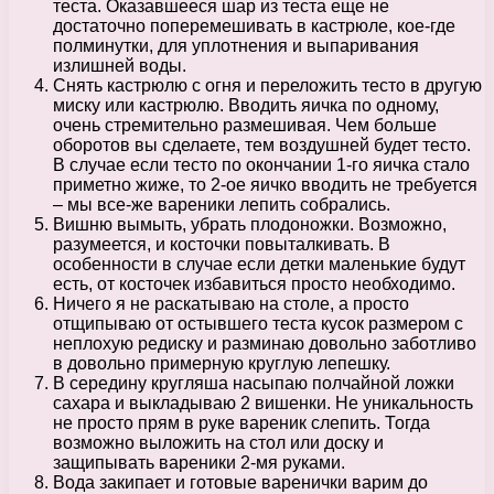
теста. Оказавшееся шар из теста еще не
достаточно поперемешивать в кастрюле, кое-где
полминутки, для уплотнения и выпаривания
излишней воды.
Снять кастрюлю с огня и переложить тесто в другую
миску или кастрюлю. Вводить яичка по одному,
очень стремительно размешивая. Чем больше
оборотов вы сделаете, тем воздушней будет тесто.
В случае если тесто по окончании 1-го яичка стало
приметно жиже, то 2-ое яичко вводить не требуется
– мы все-же вареники лепить собрались.
Вишню вымыть, убрать плодоножки. Возможно,
разумеется, и косточки повыталкивать. В
особенности в случае если детки маленькие будут
есть, от косточек избавиться просто необходимо.
Ничего я не раскатываю на столе, а просто
отщипываю от остывшего теста кусок размером с
неплохую редиску и разминаю довольно заботливо
в довольно примерную круглую лепешку.
В середину кругляша насыпаю полчайной ложки
сахара и выкладываю 2 вишенки. Не уникальность
не просто прям в руке вареник слепить. Тогда
возможно выложить на стол или доску и
защипывать вареники 2-мя руками.
Вода закипает и готовые варенички варим до