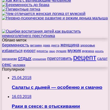
Облако меток
беременность
женщина
здоровье
витамин
дама
диета
мужик
избавиться
курорт
курорты
лучшие
мужчина
лицо
носить
рецепт
отдых
приготовить
салат
организм
отношение
секс
человек
Популярное
25.04.2018
Салаты с дыней — особенно и смачно
16.03.2018
Раки в сексе: в отыскивании