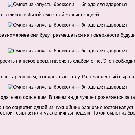
 отлично взбитой омлетной консистенцией.
авномернее они будут размешаться на поверхности будущег
осить на некое время на очень слабом огне. Это необходи
по тарелочкам, и подавать к столу. Расплавленный сыр на
 подать его остывшим. В таком виде лучше проявляется зап
ащее соцветия одной из нужнейших разновидностей капусты
состоит сырная или масленичная неделя. Такой омлет из б