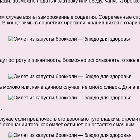
ами, возможно подать к завтраку или обеду. Капуста брокко
нном случае взяты замороженные соцветия. Современные сп
. В конце зимы в соцветиях брокколи, хранившихся с озар
адут остроту и пикантность. Возможно использовать готовы
ь молоко или, как в данном случае, не много сливок. Для ап
.
случае если предпочесть его довольно тугоплавким, стре
о окончании того, как омлет остынет, он остается смачным.