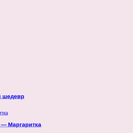
й шедевр
 — Маргаритка