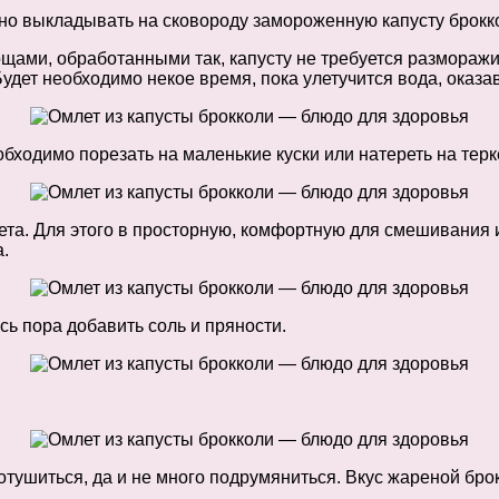
ожно выкладывать на сковороду замороженную капусту брокк
ощами, обработанными так, капусту не требуется разморажи
удет необходимо некое время, пока улетучится вода, оказа
бходимо порезать на маленькие куски или натереть на терк
ета. Для этого в просторную, комфортную для смешивания 
.
сь пора добавить соль и пряности.
отушиться, да и не много подрумяниться. Вкус жареной бро