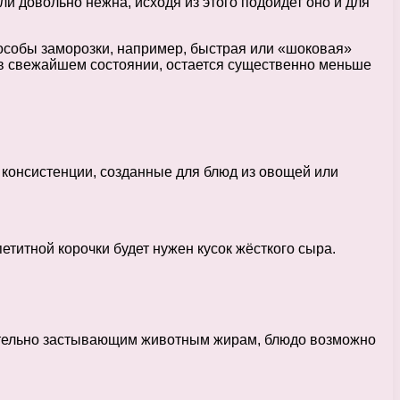
ли довольно нежна, исходя из этого подойдет оно и для
особы заморозки, например, быстрая или «шоковая»
и в свежайшем состоянии, остается существенно меньше
е консистенции, созданные для блюд из овощей или
петитной корочки будет нужен кусок жёсткого сыра.
мительно застывающим животным жирам, блюдо возможно