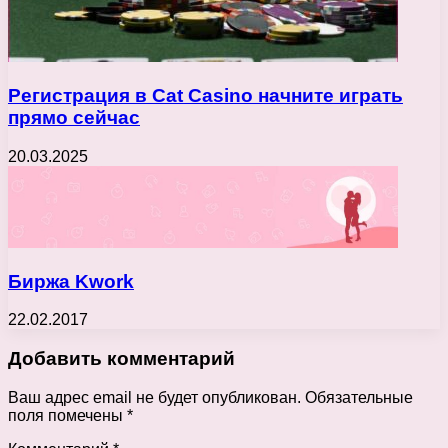
Регистрация в Cat Casino начните играть
прямо сейчас
20.03.2025
Биржа Kwork
22.02.2017
Добавить комментарий
Ваш адрес email не будет опубликован.
Обязательные
поля помечены
*