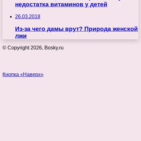
недостатка витаминов у детей
26.03.2018
Из-за чего дамы врут? Природа женской
лжи
© Copyright 2026, Bosky.ru
Кнопка «Наверх»