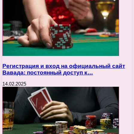
Регистрация и вход на официальный сайт
Вавада: постоянный доступ к…
14.02.2025