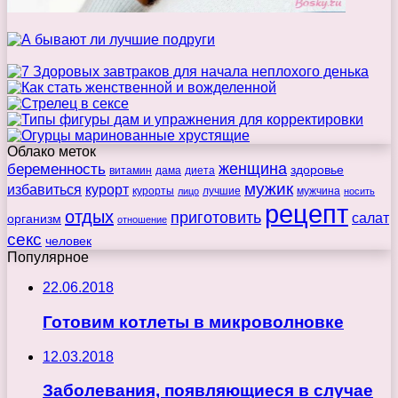
Облако меток
беременность
женщина
здоровье
витамин
дама
диета
мужик
избавиться
курорт
курорты
лучшие
мужчина
лицо
носить
рецепт
отдых
приготовить
салат
организм
отношение
секс
человек
Популярное
22.06.2018
Готовим котлеты в микроволновке
12.03.2018
Заболевания, появляющиеся в случае