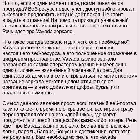
Но что, если в один момент перед вами появляется
преграда? Веб-ресурс недоступен, доступ заблокирован,
а желание продолжить игру не даёт покоя. Не стоит
впадать в отчаяние! На помощь приходит уникальный
ключ к альтернативной реальности — зеркало казино.
Речь идёт про Vavada зеркало.
Что такое вавада зеркало и для чего оно необходимо?
Vavada рабочее зеркало — это не просто копия
настоящего веб-ресурса, а его полноценное отражение в
цифровом пространстве. Vavada казино зеркало
разработано самим оператором казино и имеет лишь
одно отличие — изменённый доменный адрес. Два
одинаковых домена в сети открываться не могут, поэтому
название зеркала может в целом отличаться от
оригинала — в него добавляют цифры, буквы или
аналоговые символы.
Смысл данного явления прост: если главный веб-портал
казино какое-то время не открывается, все игроки сразу
перенаправляются на его «двойника», где могут
продолжить игровой процесс без каких-либо потерь. Речь
идёт про Вавада казино зеркало. Все данные, включая
логин, пароль, баланс, бонусы и достижения, остаются
нетронутыми. Вам необходимо знать, что vavada