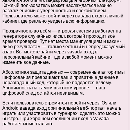
является золотым стандартом для игорных платформ.
Каждый пользователь может наслаждаться казино
развлечениями с уверенностью и спокойствием.
Пользователь может войти через вавада вход в личный
кабинет, где реально увидеть всю информацию.
Прозрачность во всём — игровая система работает на
генераторе случайных чисел, который проходит всё
время проверки. Тут нет места манипуляциям и каким-
либо результатам — только честный и непредсказуемый
азарт. Вы можете зайти через vavada вход в
персональный кабинет, где в любой момент можно
изменить все данные.
Абсолютная защита данных — современные алгоритмы
шифрования превращают ваши приватные данные в
неразгаданный код, который не поддаётся взлому.
Анонимность на самом высоком уровне — ваш
цифровой след остаётся невидимым.
Если пользователь стремится перейти через iOs или
Android вавада вход оригинальный веб-портал, начать
играть или участвовать в турнирах, сделать это можно
быстро. При хорошем соединении вход в Vavada
работает моментально.