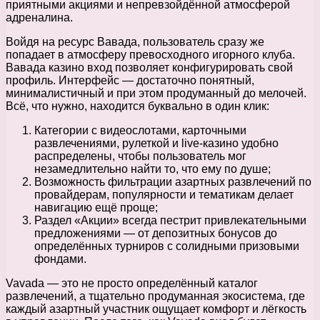
приятными акциями и непревзойдённой атмосферой
адреналина.
Войдя на ресурс Вавада, пользователь сразу же
попадает в атмосферу превосходного игорного клуба.
Вавада казино вход позволяет конфигурировать свой
профиль. Интерфейс — достаточно понятный,
минималистичный и при этом продуманный до мелочей.
Всё, что нужно, находится буквально в один клик:
Категории с видеослотами, карточными
развлечениями, рулеткой и live-казино удобно
распределены, чтобы пользователь мог
незамедлительно найти то, что ему по душе;
Возможность фильтрации азартных развлечений по
провайдерам, популярности и тематикам делает
навигацию ещё проще;
Раздел «Акции» всегда пестрит привлекательными
предложениями — от депозитных бонусов до
определённых турниров с солидными призовыми
фондами.
Vavada — это не просто определённый каталог
развлечений, а тщательно продуманная экосистема, где
каждый азартный участник ощущает комфорт и лёгкость