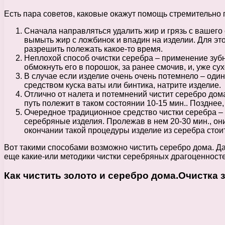
Есть пара советов, каковые окажут помощь стремительно 
Сначала направляться удалить жир и грязь с вашего
вымыть жир с ложбинок и впадин на изделии. Для эт
разрешить полежать какое-то время.
Неплохой способ очистки серебра – применение зубн
обмокнуть его в порошок, за ранее смочив, и, уже су
В случае если изделие очень очень потемнело – оди
средством куска ваты или бинтика, натрите изделие.
Отлично от налета и потемнений чистит серебро дома
путь полежит в таком состоянии 10-15 мин.. Позднее,
Очередное традиционное средство чистки серебра – 
серебряные изделия. Пролежав в нем 20-30 мин., он
окончании такой процедуры изделие из серебра стоит
Вот такими способами возможно чистить серебро дома. Да
еще какие-или методики чистки серебряных драгоценносте
Как чистить золото и серебро дома.Очистка з