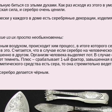
ную биться со злыми духами. Как раз исходя из этого в у
кая сила, и серебро очень ценили.
ически у каждого в доме есть серебряные декорации, изделия
кие из их просто необыкновенны:
жным воздухом, происходит хим процесс, в итоге которого с
в это. Считается, что в случае если серебро на человеческо
ршенно в другом. Организм человека выделяет пот. В случае
ет темнеть. Плюс – срабатывает 1-ый фактор, завышенная в
метического средства есть сера, то она стремительно ведет
 серебро делается чёрным.