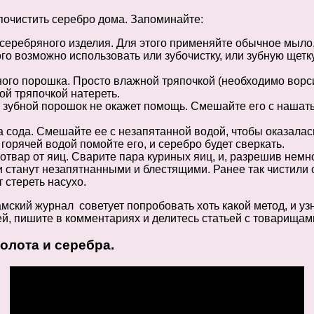
почистить серебро дома. Запоминайте:
 серебряного изделия. Для этого применяйте обычное мыло,
ого возможно использовать или зубочистку, или зубную щет
ого порошка. Просто влажной тряпочкой (необходимо ворси
хой тряпочкой натереть.
н зубной порошок не окажет помощь. Смешайте его с нашаты
 сода. Смешайте ее с незапятанной водой, чтобы оказалась
 горячей водой помойте его, и серебро будет сверкать.
отвар от яиц. Сварите пара куриных яиц, и, разрешив немн
и станут незапятнанными и блестящими. Ранее так чистили
 стереть насухо.
мский журнал советует попробовать хоть какой метод, и уз
й, пишите в комментариях и делитесь статьей с товарищами
олота и серебра.