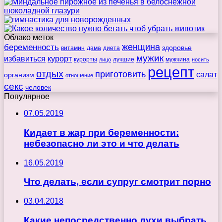
Облако меток
беременность
женщина
здоровье
витамин
дама
диета
мужик
избавиться
курорт
курорты
лучшие
мужчина
лицо
носить
рецепт
отдых
приготовить
салат
организм
отношение
секс
человек
Популярное
07.05.2019
Кидает в жар при беременности:
небезопасно ли это и что делать
16.05.2019
Что делать, если супруг смотрит порно
03.04.2018
Какие непосредственно духи выбрать