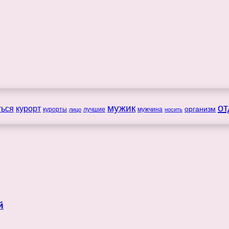
мужик
от
ться
курорт
организм
курорты
лучшие
мужчина
лицо
носить
й