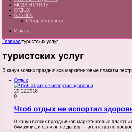
МОДА И СТИЛЬ
ОТДЫХ
БИЗНЕС
Обзор интернета
Искать
Главная
/
туристских услуг
туристских услуг
В канун всяких праздничков маркетинговые плакаты пест
Отдых
20.12.2018
0
Чтоб отдых не испортил здоров
В канун всяких праздничков маркетинговые плакаты
бумажник, и если он не дыряв — агентства по предо