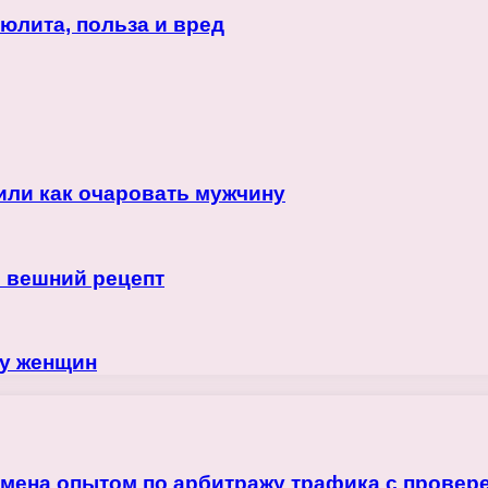
юлита, польза и вред
ли как очаровать мужчину
 вешний рецепт
 у женщин
бмена опытом по арбитражу трафика с прове