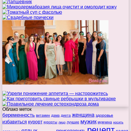
Облако меток
беременность
женщина
здоровье
витамин
дама
диета
мужик
избавиться
курорт
курорты
лучшие
мужчина
лицо
носить
рецепт
отдых