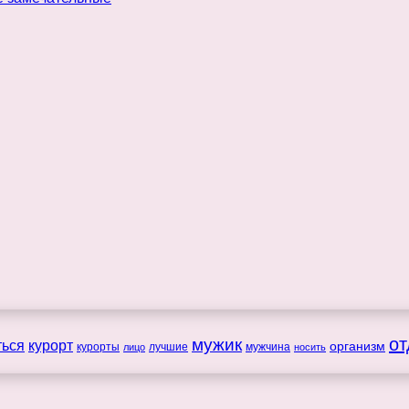
мужик
от
ться
курорт
организм
курорты
лучшие
мужчина
лицо
носить