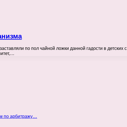
анизма
заставляли по пол чайной ложки данной гадости в детских 
нитет,…
ом по арбитражу…