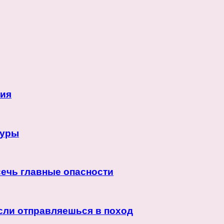
ния
гуры
сечь главные опасности
если отправляешься в поход