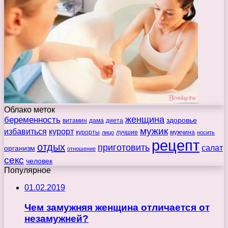
Облако меток
беременность
женщина
здоровье
витамин
дама
диета
мужик
избавиться
курорт
курорты
лучшие
мужчина
лицо
носить
рецепт
отдых
приготовить
салат
организм
отношение
секс
человек
Популярное
01.02.2019
Чем замужняя женщина отличается от
незамужней?