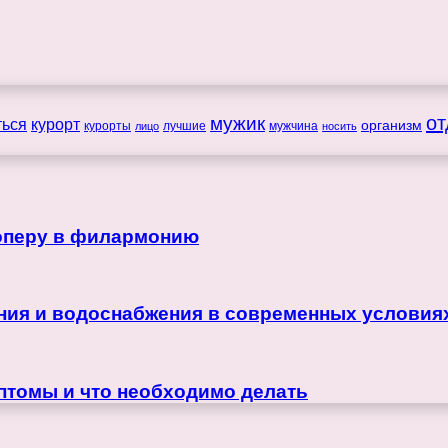
мужик
от
ться
курорт
организм
курорты
лучшие
мужчина
лицо
носить
 оперу в филармонию
ния и водоснабжения в современных условия
мптомы и что необходимо делать