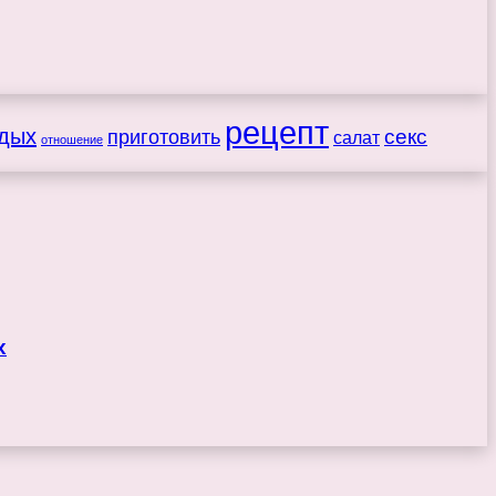
рецепт
дых
секс
приготовить
салат
отношение
х