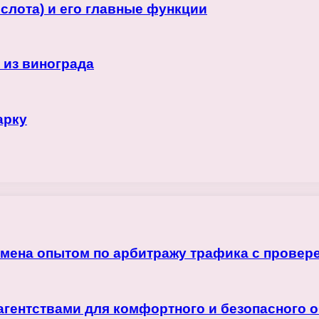
слота) и его главные функции
 из винограда
арку
бмена опытом по арбитражу трафика с прове
агентствами для комфортного и безопасного 