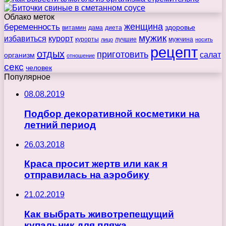
Облако меток
беременность
женщина
здоровье
витамин
дама
диета
мужик
избавиться
курорт
курорты
лучшие
мужчина
лицо
носить
рецепт
отдых
приготовить
салат
организм
отношение
секс
человек
Популярное
08.08.2019
Подбор декоративной косметики на
летний период
26.03.2018
Краса просит жертв или как я
отправилась на аэробику
21.02.2019
Как выбрать животрепещущий
купальник для пляжа