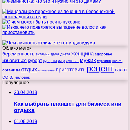
Облако меток
беременность
женщина
здоровье
витамин
дама
диета
мужик
избавиться
курорт
курорты
лучшие
мужчина
лицо
носить
рецепт
отдых
приготовить
салат
организм
отношение
секс
человек
Популярное
23.04.2018
Как выбрать планшет для бизнеса или
отдыха
01.08.2019