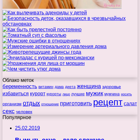
Облако меток
беременность
женщина
здоровье
витамин
дама
диета
мужик
избавиться
курорт
курорты
лучшие
мужчина
лицо
носить
рецепт
отдых
приготовить
салат
организм
отношение
секс
человек
Популярное
25.02.2019
Вымыть окно – дело сложное