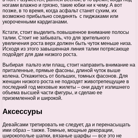
ногами влажно и грязно, такие юбки ни к чему. А вот
позже, в то время, когда асфальт станет сухим, их
возможно прибыльно соединять с пиджаками или
укороченными кардиганами.
Кстати, стоит выделить повышенное внимание полосы
талии. Стоит не забывать, что для зрительного
увеличения роста верх должен быть чуток меньше низа.
Исходя из этого завышенная линия талии потрясающе
подойдет для дам низкого роста.
Выбирая пальто или плащ, стоит направить внимание на
приталенные, прямые фасоны, длиной чуток выше
колена. Откажитесь от больших, томных фасонов. Для
женщин низкого роста не подходят животрепещущие в
последний год меховые жилеты – они дадут излишнего
объема высшей части фигуры, и сделаю ее
приземленной и широкой.
Аксессуры
Девайсами третировать не следует, да и перенасыщать
ими образ – также. Томные, мощные декорации,
широкополые шапки, вязаные шарфы — все это не