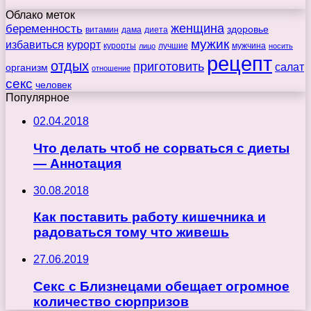
Облако меток
беременность
женщина
здоровье
витамин
дама
диета
мужик
избавиться
курорт
курорты
лучшие
мужчина
лицо
носить
рецепт
отдых
приготовить
салат
организм
отношение
секс
человек
Популярное
02.04.2018
Что делать чтоб не сорваться с диеты
— Аннотация
30.08.2018
Как поставить работу кишечника и
радоваться тому что живешь
27.06.2019
Секс с Близнецами обещает огромное
количество сюрпризов