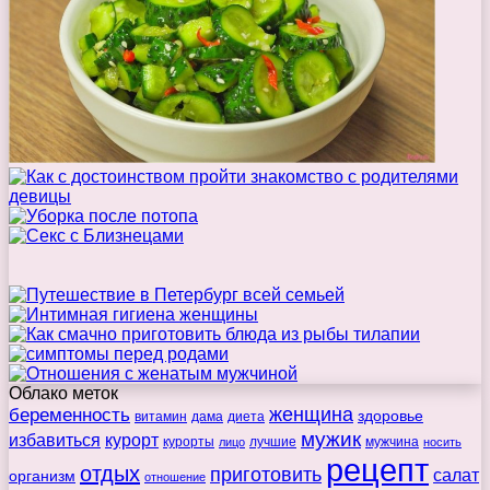
Облако меток
беременность
женщина
здоровье
витамин
дама
диета
мужик
избавиться
курорт
курорты
лучшие
мужчина
лицо
носить
рецепт
отдых
приготовить
салат
организм
отношение