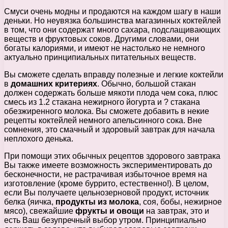
Смуси очень модны и продаются на каждом шагу в наши
деньки. Но неувязка большинства магазинных коктейлей
в том, что они содержат много сахара, подслащивающих
веществ и фруктовых соков. Другими словами, они
богаты калориями, и имеют не настолько не немного
актуально принципиальных питательных веществ.
Вы сможете сделать вправду полезные и легкие коктейли
в
домашних критериях
. Обычно, большой стакан
должен содержать больше мякоти плода чем сока, плюс
смесь из 1.2 стакана нежирного йогурта и ? стакана
обезжиренного молока. Вы сможете добавить в некие
рецепты коктейлей немного апельсинного сока. Вне
сомнения, это смачный и здоровый завтрак для начала
неплохого денька.
При помощи этих обычных рецептов здорового завтрака
Вы также имеете возможность экспериментировать до
бесконечности, не растрачивая избыточное время на
изготовление (кроме буррито, естественно!). В целом,
если Вы получаете цельнозерновой продукт, источник
белка (яичка,
продукты из молока
, соя, бобы, нежирное
мясо), свежайшие
фрукты и овощи
на завтрак, это и
есть Ваш безупречный выбор утром. Принципиально