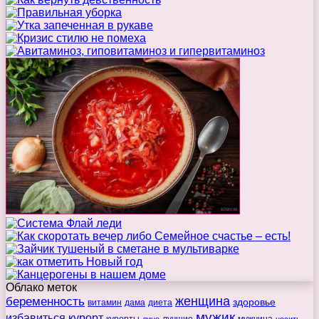
Облако меток
беременность
женщина
здоровье
витамин
дама
диета
мужик
избавиться
курорт
курорты
лучшие