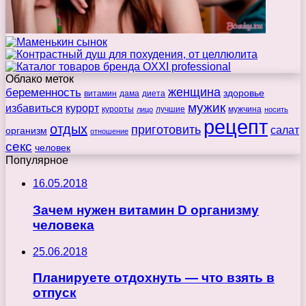
Облако меток
беременность
женщина
здоровье
витамин
дама
диета
мужик
избавиться
курорт
курорты
лучшие
мужчина
лицо
носить
рецепт
отдых
приготовить
салат
организм
отношение
секс
человек
Популярное
16.05.2018
Зачем нужен витамин D организму
человека
25.06.2018
Планируете отдохнуть — что взять в
отпуск