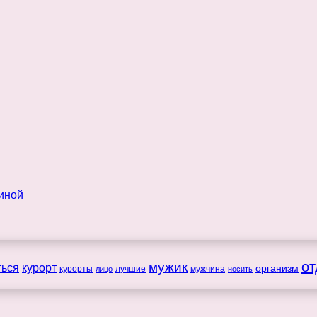
мужик
от
ться
курорт
организм
курорты
лучшие
мужчина
лицо
носить