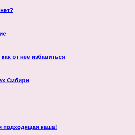
 нет?
ие
 как от нее избавиться
ах Сибири
я подходящая каша!