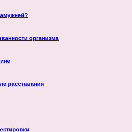
замужней?
ованности организма
зине
ле расставания
ректировки