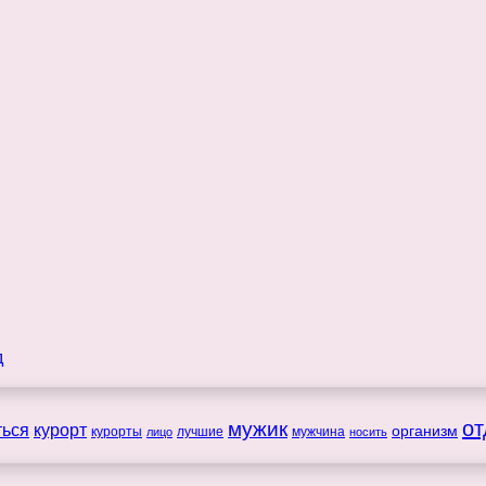
мужик
от
ться
курорт
организм
курорты
лучшие
мужчина
лицо
носить