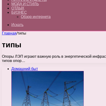
МОДА И СТИЛЬ
ОТДЫХ
БИЗНЕС
Обзор интернета
Искать
Главная
/
типы
типы
Опоры ЛЭП играют важную роль в энергетической инфрас
типов опор…
Домашний быт