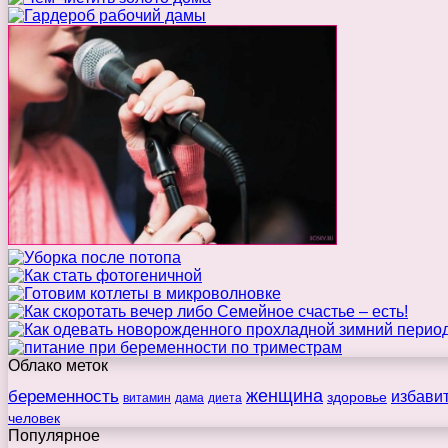
Облако меток
беременность
женщина
избави
здоровье
витамин
дама
диета
человек
Популярное