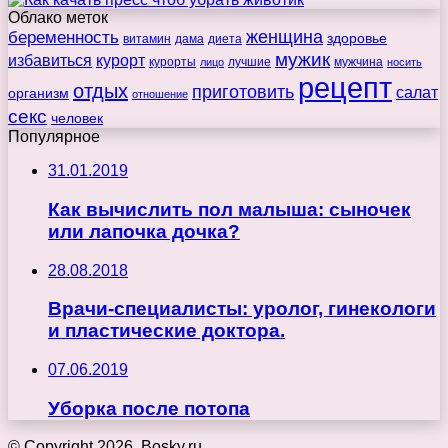
Облако меток
беременность
женщина
здоровье
витамин
дама
диета
мужик
избавиться
курорт
курорты
лучшие
мужчина
лицо
носить
рецепт
отдых
приготовить
салат
организм
отношение
секс
человек
Популярное
31.01.2019
Как вычислить пол малыша: сыночек
или лапочка дочка?
28.08.2018
Врачи-специалисты: уролог, гинекологи
и пластические доктора.
07.06.2019
Уборка после потопа
© Copyright 2026, Bosky.ru