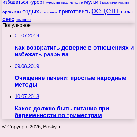
мужик
избавиться
курорт
курорты
лучшие
мужчина
лицо
носить
рецепт
отдых
приготовить
салат
организм
отношение
секс
человек
Популярное
01.07.2019
Как возвратить доверие в отношениях и
избежать разрыва
09.08.2019
Очищение печени: простые народные
методы
10.07.2018
Какое должно быть питание при
беременности по триместрам
© Copyright 2026, Bosky.ru