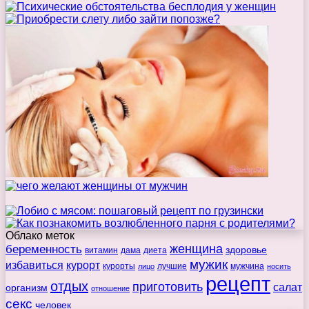
Облако меток
беременность
женщина
здоровье
витамин
дама
диета
мужик
избавиться
курорт
курорты
лучшие
мужчина
лицо
носить
рецепт
отдых
приготовить
салат
организм
отношение
секс
человек