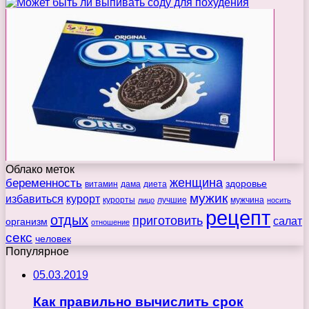
Облако меток
беременность
женщина
здоровье
витамин
дама
диета
мужик
избавиться
курорт
курорты
лучшие
мужчина
лицо
носить
рецепт
отдых
приготовить
салат
организм
отношение
секс
человек
Популярное
05.03.2019
Как правильно вычислить срок